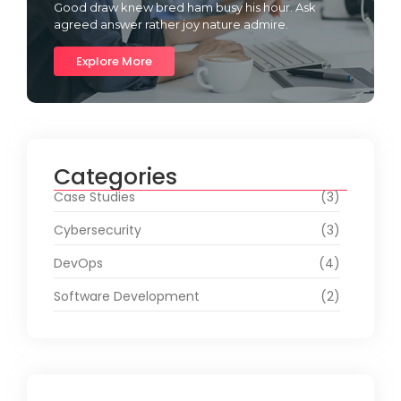
Good draw knew bred ham busy his hour. Ask
agreed answer rather joy nature admire.
Explore More
Categories
Case Studies
(3)
Cybersecurity
(3)
DevOps
(4)
Software Development
(2)