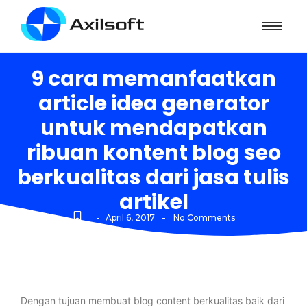
9 cara memanfaatkan
article idea generator
untuk mendapatkan
ribuan kontent blog seo
berkualitas dari jasa tulis
artikel
-
-
April 6, 2017
No Comments
Dengan tujuan membuat blog content berkualitas baik dari