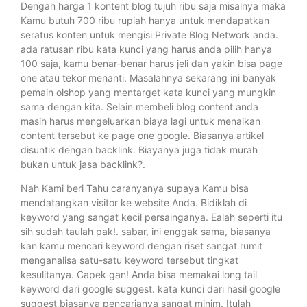
Dengan harga 1 kontent blog tujuh ribu saja misalnya maka
Kamu butuh 700 ribu rupiah hanya untuk mendapatkan
seratus konten untuk mengisi Private Blog Network anda.
ada ratusan ribu kata kunci yang harus anda pilih hanya
100 saja, kamu benar-benar harus jeli dan yakin bisa page
one atau tekor menanti. Masalahnya sekarang ini banyak
pemain olshop yang mentarget kata kunci yang mungkin
sama dengan kita. Selain membeli blog content anda
masih harus mengeluarkan biaya lagi untuk menaikan
content tersebut ke page one google. Biasanya artikel
disuntik dengan backlink. Biayanya juga tidak murah
bukan untuk jasa backlink?.
Nah Kami beri Tahu caranyanya supaya Kamu bisa
mendatangkan visitor ke website Anda. Bidiklah di
keyword yang sangat kecil persainganya. Ealah seperti itu
sih sudah taulah pak!. sabar, ini enggak sama, biasanya
kan kamu mencari keyword dengan riset sangat rumit
menganalisa satu-satu keyword tersebut tingkat
kesulitanya. Capek gan! Anda bisa memakai long tail
keyword dari google suggest. kata kunci dari hasil google
suggest biasanya pencarianya sangat minim. Itulah