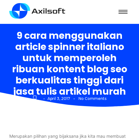
9 cara menggunakan
article spinner italiano
untuk memperoleh
ribuan kontent blog seo
berkualitas tinggi dari
jasa tulis artikel murah
-
-
April 3, 2017
No Comments
Merupakan pilihan yang bijaksana jika kita mau membuat