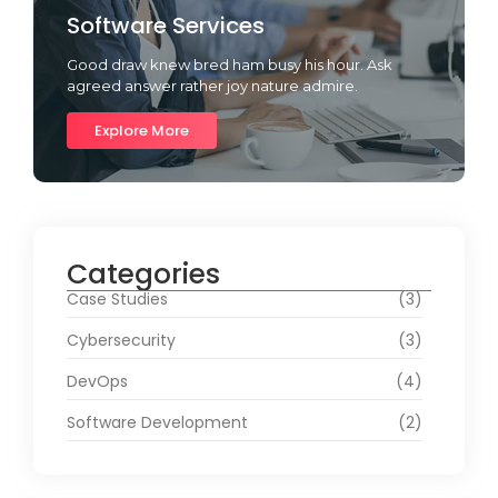
Software Services
Good draw knew bred ham busy his hour. Ask
agreed answer rather joy nature admire.
Explore More
Categories
Case Studies
(3)
Cybersecurity
(3)
DevOps
(4)
Software Development
(2)