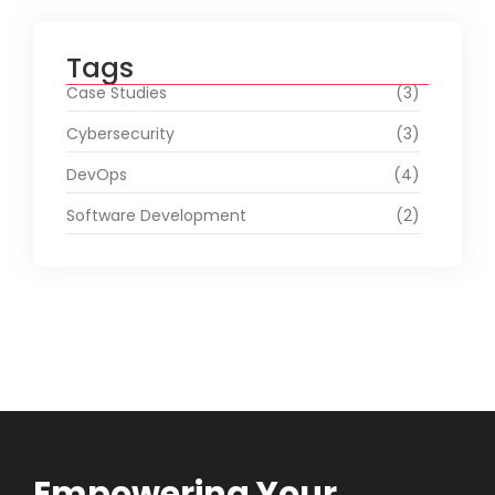
Tags
Case Studies
(3)
Cybersecurity
(3)
DevOps
(4)
Software Development
(2)
Empowering Your