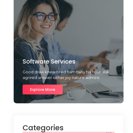
Software Services
Good draw knew bred ham busy his hour. Ask
agreed answer rather joy nature admire.
Explore More
Categories