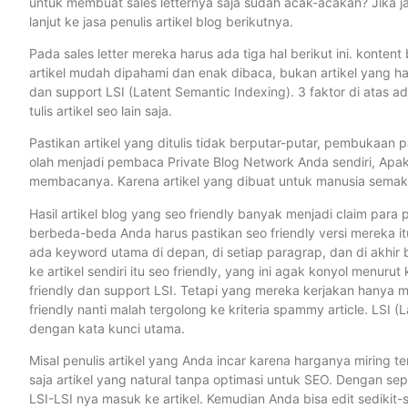
untuk membuat sales letternya saja sudah acak-acakan? Jika jas
lanjut ke jasa penulis artikel blog berikutnya.
Pada sales letter mereka harus ada tiga hal berikut ini. kontent
artikel mudah dipahami dan enak dibaca, bukan artikel yang ha
dan support LSI (Latent Semantic Indexing). 3 faktor di atas ad
tulis artikel seo lain saja.
Pastikan artikel yang ditulis tidak berputar-putar, pembukaan 
olah menjadi pembaca Private Blog Network Anda sendiri, Apak
membacanya. Karena artikel yang dibuat untuk manusia semaki
Hasil artikel blog yang seo friendly banyak menjadi claim para p
berbeda-beda Anda harus pastikan seo friendly versi mereka itu
ada keyword utama di depan, di setiap paragrap, dan di akhi
ke artikel sendiri itu seo friendly, yang ini agak konyol menur
friendly dan support LSI. Tetapi yang mereka kerjakan hanya 
friendly nanti malah tergolong ke kriteria spammy article. LSI
dengan kata kunci utama.
Misal penulis artikel yang Anda incar karena harganya miring 
saja artikel yang natural tanpa optimasi untuk SEO. Dengan sep
LSI-LSI nya masuk ke artikel. Kemudian Anda bisa edit sedikit