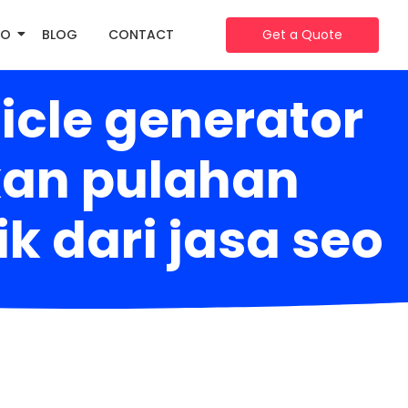
IO
BLOG
CONTACT
Get a Quote
icle generator
kan pulahan
ik dari jasa seo