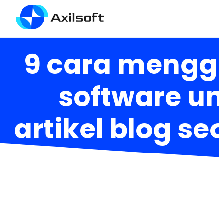
9 cara menggu
software u
artikel blog se