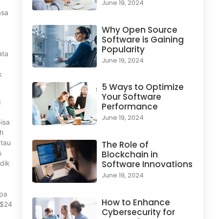
June 19, 2024
asa
Why Open Source
Software is Gaining
Popularity
ata
June 19, 2024
k
5 Ways to Optimize
Your Software
g
Performance
June 19, 2024
isa
ch
atau
The Role of
s
Blockchain in
Software Innovations
dik
June 19, 2024
npa
How to Enhance
 $24
Cybersecurity for