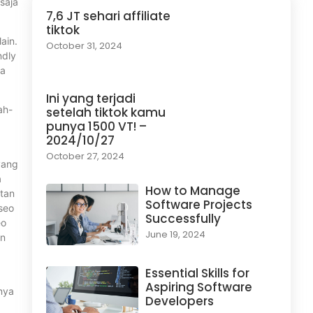
saja
7,6 JT sehari affiliate
tiktok
ain.
October 31, 2024
ndly
sa
Ini yang terjadi
ah-
setelah tiktok kamu
punya 1500 VT! –
2024/10/27
October 27, 2024
 yang
a
How to Manage
utan
Software Projects
 seo
Successfully
eo
June 19, 2024
an
Essential Skills for
Aspiring Software
nya
Developers