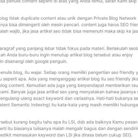
a penulis content seperti di atas yang Anda temui, saran Kami skip 
 blog tidak duplicate content atau unik dengan Private Blog Network l
nya bisa dimengerti oleh mesin pencari. content juga harus SEO frie
alah wajib, jika jasa artikel seo tidak bisa memenuhi maka skip ke ja
paragraf yang panjang lebar tidak fokus pada materi. Berlakulah seol
ah Anda buru-buru ingin menutup artikel blog tersebut atau enjoy
n disenangi oleh google penguin.
enulis blog, itu wajar. Setiap orang memiliki pengertian seo friendly
 seperti apa. Ada yang menganggap artikel blog itu seo friendly jik
r blog content. Kemudian ada juga yang berpendapat memberikan ta
ut kami. Banyak juga jasa artikel seo yang menyatakan bahwa jasanya
mengulang-ulang exact keyword dan variasinya. Hati-hati bukanya s
 (Latent Semantic Indexing) itu kata-kata yang masih memiliki hubung
tersebut kurang begitu tahu apa itu LSI, dsb ada baiknya Kamu pesan
erti itu biasanya tulisanya malah mengalir bagus dan dengan sendiri
-sedikit memasukan keyword dan LSI jika dirasa belum cukup SEO.