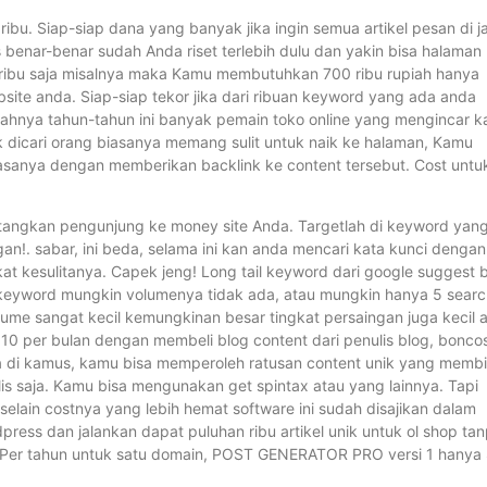
ribu. Siap-siap dana yang banyak jika ingin semua artikel pesan di j
us benar-benar sudah Anda riset terlebih dulu dan yakin bisa halaman
uh ribu saja misalnya maka Kamu membutuhkan 700 ribu rupiah hanya
ite anda. Siap-siap tekor jika dari ribuan keyword yang ada anda
ahnya tahun-tahun ini banyak pemain toko online yang mengincar k
 dicari orang biasanya memang sulit untuk naik ke halaman, Kamu
asanya dengan memberikan backlink ke content tersebut. Cost untu
angkan pengunjung ke money site Anda. Targetlah di keyword yan
 gan!. sabar, ini beda, selama ini kan anda mencari kata kunci dengan
at kesulitanya. Capek jeng! Long tail keyword dari google suggest b
a keyword mungkin volumenya tidak ada, atau mungkin hanya 5 sear
 volume sangat kecil kemungkinan besar tingkat persaingan juga kecil 
10 per bulan dengan membeli blog content dari penulis blog, bonco
ada di kamus, kamu bisa memperoleh ratusan content unik yang membi
is saja. Kamu bisa mengunakan get spintax atau yang lainnya. Tapi
in costnya yang lebih hemat software ini sudah disajikan dalam
ress dan jalankan dapat puluhan ribu artikel unik untuk ol shop ta
 Per tahun untuk satu domain, POST GENERATOR PRO versi 1 hanya