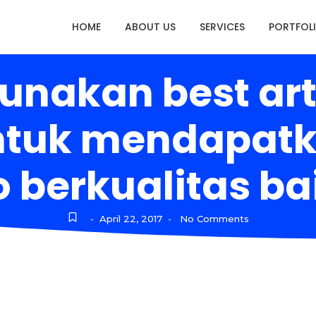
HOME
ABOUT US
SERVICES
PORTFOL
nakan best art
ntuk mendapat
o berkualitas ba
April 22, 2017
No Comments
-
-