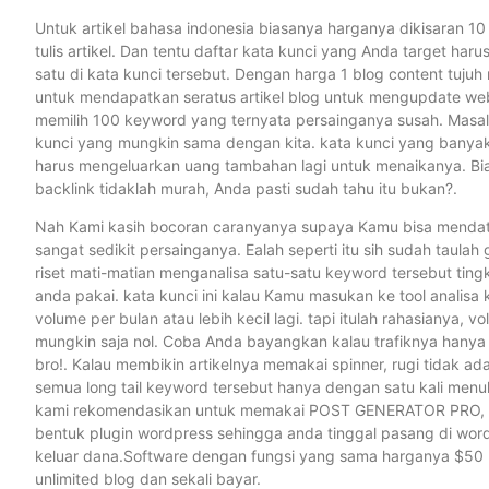
Untuk artikel bahasa indonesia biasanya harganya dikisaran 10 
tulis artikel. Dan tentu daftar kata kunci yang Anda target har
satu di kata kunci tersebut. Dengan harga 1 blog content tuj
untuk mendapatkan seratus artikel blog untuk mengupdate webs
memilih 100 keyword yang ternyata persainganya susah. Masal
kunci yang mungkin sama dengan kita. kata kunci yang banyak
harus mengeluarkan uang tambahan lagi untuk menaikanya. Bi
backlink tidaklah murah, Anda pasti sudah tahu itu bukan?.
Nah Kami kasih bocoran caranyanya supaya Kamu bisa mendat
sangat sedikit persainganya. Ealah seperti itu sih sudah taulah
riset mati-matian menganalisa satu-satu keyword tersebut tingk
anda pakai. kata kunci ini kalau Kamu masukan ke tool analis
volume per bulan atau lebih kecil lagi. tapi itulah rahasianya,
mungkin saja nol. Coba Anda bayangkan kalau trafiknya hanya 
bro!. Kalau membikin artikelnya memakai spinner, rugi tidak 
semua long tail keyword tersebut hanya dengan satu kali menul
kami rekomendasikan untuk memakai POST GENERATOR PRO, sela
bentuk plugin wordpress sehingga anda tinggal pasang di wordp
keluar dana.Software dengan fungsi yang sama harganya $50
unlimited blog dan sekali bayar.