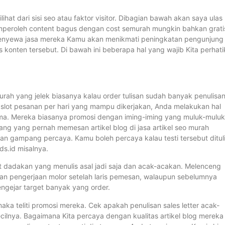
hat dari sisi seo atau faktor visitor. Dibagian bawah akan saya ulas
peroleh content bagus dengan cost semurah mungkin bahkan grati
an menyewa jasa mereka Kamu akan menikmati peningkatan pengunjung
s konten tersebut. Di bawah ini beberapa hal yang wajib Kita perhat
o murah yang jelek biasanya kalau order tulisan sudah banyak penulisa
 slot pesanan per hari yang mampu dikerjakan, Anda melakukan hal
 lama. Mereka biasanya promosi dengan iming-iming yang muluk-muluk
ang yang pernah memesan artikel blog di jasa artikel seo murah
angan gampang percaya. Kamu boleh percaya kalau testi tersebut ditul
ds.id misalnya.
t dadakan yang menulis asal jadi saja dan acak-acakan. Melenceng
dan pengerjaan molor setelah laris pemesan, walaupun sebelumnya
engejar target banyak yang order.
maka teliti promosi mereka. Cek apakah penulisan sales letter acak-
cilnya. Bagaimana Kita percaya dengan kualitas artikel blog mereka 