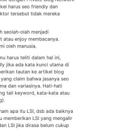
el harus seo friendly dan
faktor tersebut tidak mereka
ah seolah-olah menjadi
ut atau enjoy membacanya.
mi oleh manusia.
 harus teliti dalam hal ini,
ly jika ada kata kunci utama di
rikan tautan ke artikel blog
og yang claim bahwa jasanya seo
a dan variasinya. Hati-hati
g tail keyword, kata-kata atau
g).
ham apa itu LSI, dsb ada baiknya
tru memberikan LSI yang mengalir
dan LSI jika dirasa belum cukup