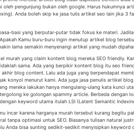
i oleh pengunjung bukan oleh google. Harus hukumnya artik
ing). Anda boleh skip ke jasa tulis artikel seo lain jika 3 
i basa-basi yang berputar-putar tidak fokus ke materi. Jadil
 Apakah Kamu buru-buru ingin menutup artikel blog terseb
makin lama semakin menyenangi artikel yang mudah dipaha
kel murah yang claim kontent blog mereka SEO friendly. Kamu
tidaklah sama. Ada yang berpikir kontent blog itu seo friend
i akhir blog content. Lalu ada juga yang berpendapat membe
i agak konyol menurut kami. Ada juga jasa penulis artikel bl
 yang mereka lakukan hanya mengulang-ulang kata kunci utam
 tergolong ke golongan spammy article. Berbeda dengan lon
dengan keyword utama itulah LSI (Latent Semantic Indexin
Kamu incar karena harganya murah tersebut kurang begitu pa
ral tanpa optimasi untuk SEO. Biasanya tulisan natural jus
alu Anda bisa sunting sedikit-sedikit menyisipkan keyword 