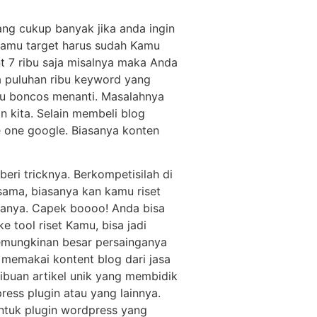
ang cukup banyak jika anda ingin
Kamu target harus sudah Kamu
nt 7 ribu saja misalnya maka Anda
a puluhan ribu keyword yang
tau boncos menanti. Masalahnya
 kita. Selain membeli blog
e one google. Biasanya konten
ri tricknya. Berkompetisilah di
 sama, biasanya kan kamu riset
nganya. Capek boooo! Anda bisa
 tool riset Kamu, bisa jadi
 kemungkinan besar persainganya
memakai kontent blog dari jasa
ribuan artikel unik yang membidik
ess plugin atau yang lainnya.
tuk plugin wordpress yang