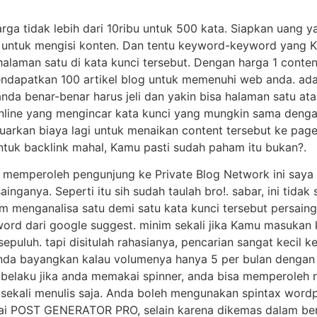
rga tidak lebih dari 10ribu untuk 500 kata. Siapkan uang y
 untuk mengisi konten. Dan tentu keyword-keyword yang 
a halaman satu di kata kunci tersebut. Dengan harga 1 conte
endapatkan 100 artikel blog untuk memenuhi web anda. ad
 anda benar-benar harus jeli dan yakin bisa halaman satu a
nline yang mengincar kata kunci yang mungkin sama dengan
uarkan biaya lagi untuk menaikan content tersebut ke pag
untuk backlink mahal, Kamu pasti sudah paham itu bukan?.
emperoleh pengunjung ke Private Blog Network ini saya be
inganya. Seperti itu sih sudah taulah bro!. sabar, ini tidak
am menganalisa satu demi satu kata kunci tersebut persai
ord dari google suggest. minim sekali jika Kamu masukan ke
sepuluh. tapi disitulah rahasianya, pencarian sangat kecil
Anda bayangkan kalau volumenya hanya 5 per bulan dengan 
ak belaku jika anda memakai spinner, anda bisa memperoleh 
sekali menulis saja. Anda boleh mengunakan spintax wordpr
ai POST GENERATOR PRO, selain karena dikemas dalam ben