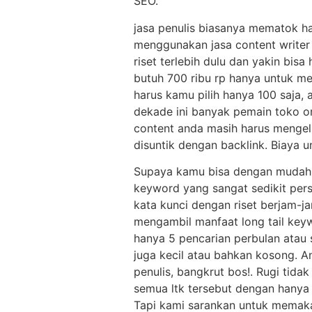
SEO.
jasa penulis biasanya mematok ha
menggunakan jasa content writer
riset terlebih dulu dan yakin bis
butuh 700 ribu rp hanya untuk m
harus kamu pilih hanya 100 saja,
dekade ini banyak pemain toko o
content anda masih harus mengel
disuntik dengan backlink. Biaya 
Supaya kamu bisa dengan mudah m
keyword yang sangat sedikit persa
kata kunci dengan riset berjam-j
mengambil manfaat long tail keyw
hanya 5 pencarian perbulan atau 
juga kecil atau bahkan kosong. 
penulis, bangkrut bos!. Rugi tid
semua ltk tersebut dengan hanya 
Tapi kami sarankan untuk memak