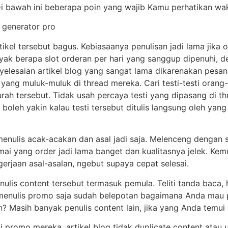
Di bawah ini beberapa poin yang wajib Kamu perhatikan wakt
artikel tersebut bagus. Kebiasaanya penulisan jadi lama jika
yak berapa slot orderan per hari yang sanggup dipenuhi, de
lesaian artikel blog yang sangat lama dikarenakan pesana
ng muluk-muluk di thread mereka. Cari testi-testi orang-
murah tersebut. Tidak usah percaya testi yang dipasang di t
boleh yakin kalau testi tersebut ditulis langsung oleh yang
menulis acak-acakan dan asal jadi saja. Melenceng dengan s
mai yang order jadi lama banget dan kualitasnya jelek. Kem
rjaan asal-asalan, ngebut supaya cepat selesai.
nulis content tersebut termasuk pemula. Teliti tanda baca, 
k menulis promo saja sudah belepotan bagaimana Anda mau 
 Masih banyak penulis content lain, jika yang Anda temui s
 di promo mereka. artikel blog tidak duplicate content atau