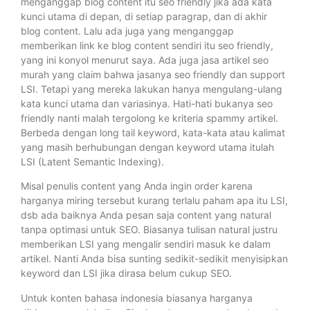
menganggap blog content itu seo friendly jika ada kata
kunci utama di depan, di setiap paragrap, dan di akhir
blog content. Lalu ada juga yang menganggap
memberikan link ke blog content sendiri itu seo friendly,
yang ini konyol menurut saya. Ada juga jasa artikel seo
murah yang claim bahwa jasanya seo friendly dan support
LSI. Tetapi yang mereka lakukan hanya mengulang-ulang
kata kunci utama dan variasinya. Hati-hati bukanya seo
friendly nanti malah tergolong ke kriteria spammy artikel.
Berbeda dengan long tail keyword, kata-kata atau kalimat
yang masih berhubungan dengan keyword utama itulah
LSI (Latent Semantic Indexing).
Misal penulis content yang Anda ingin order karena
harganya miring tersebut kurang terlalu paham apa itu LSI,
dsb ada baiknya Anda pesan saja content yang natural
tanpa optimasi untuk SEO. Biasanya tulisan natural justru
memberikan LSI yang mengalir sendiri masuk ke dalam
artikel. Nanti Anda bisa sunting sedikit-sedikit menyisipkan
keyword dan LSI jika dirasa belum cukup SEO.
Untuk konten bahasa indonesia biasanya harganya