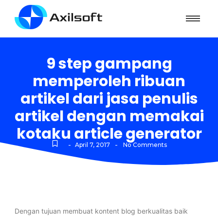
9 step gampang
memperoleh ribuan
artikel dari jasa penulis
artikel dengan memakai
kotaku article generator
-
-
April 7, 2017
No Comments
Dengan tujuan membuat kontent blog berkualitas baik