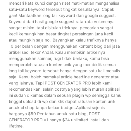
mencari kata kunci dengan riset mati-matian menganalisa
satu-satu keyword tersebut tingkat kesulitanya. Capek
gan! Manfaatkan long tail keyword dari google suggest.
Keyword dari hasil google suggest rata-rata volumenya
sangat minim. tapi disitulah tricknya, pencarian sangat
kecil kemungkinan besar tingkat persaingan juga kecil
atau mungkin saja nol. Bayangkan kalau trafiknya hanya
10 per bulan dengan menggunakan kontent blog dari jasa
artikel seo, tekor Anda!. Kalau membikin artikelnya
menggunakan spinner, rugi tidak berlaku, kamu bisa
memperoleh ratusan konten unik yang membidik semua
long tail keyword tersebut hanya dengan satu kali menulis
saja. Kamu boleh memakai article headline generator atau
yang lainnya. Tapi POST GENERATOR PRO lebih kami
rekomendasikan, selain costnya yang lebih murah aplikasi
ini sudah dikemas dalam sebuah plugin wp sehingga kamu
tinggal upload di wp dan klik dapat ratusan konten unik
untuk ol shop tanpa keluar budget.Aplikasi sejenis
harganya $50 Per tahun untuk satu blog, POST
GENERATOR PRO v1 hanya $24 unlimited install dan
lifetime.