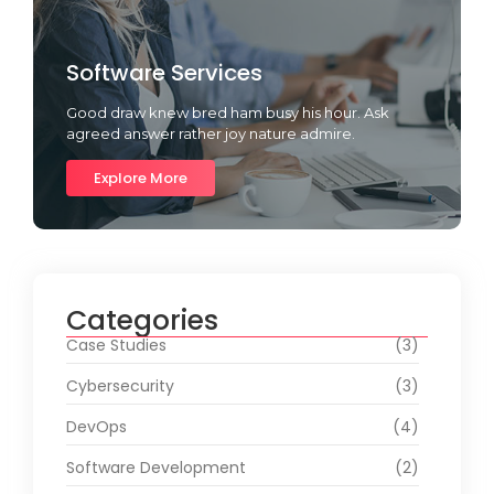
Software Services
Good draw knew bred ham busy his hour. Ask
agreed answer rather joy nature admire.
Explore More
Categories
Case Studies
(3)
Cybersecurity
(3)
DevOps
(4)
Software Development
(2)