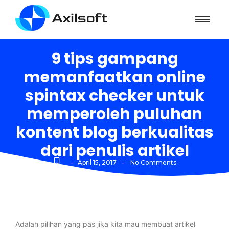
9 tips gampang
memanfaatkan online
spintax checker untuk
memperoleh puluhan
kontent blog berkualitas
dari penulis artikel
-
-
April 15, 2017
No Comments
Adalah pilihan yang pas jika kita mau membuat artikel