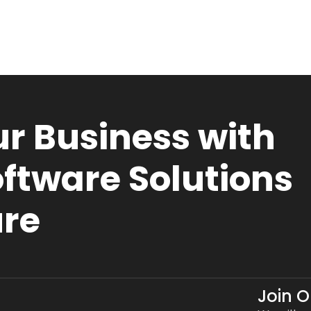
r Business with
ftware Solutions
ure
Join 