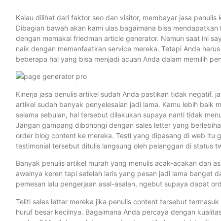
Kalau dilihat dari faktor seo dan visitor, membayar jasa penu
Dibagian bawah akan kami ulas bagaimana bisa mendapatkan k
dengan memakai friedman article generator. Namun saat ini say
naik dengan memanfaatkan service mereka. Tetapi Anda harus men
beberapa hal yang bisa menjadi acuan Anda dalam memilih penu
Kinerja jasa penulis artikel sudah Anda pastikan tidak negatif. 
artikel sudah banyak penyelesaian jadi lama. Kamu lebih baik
selama sebulan, hal tersebut dilakukan supaya nanti tidak men
Jangan gampang dibohongi dengan sales letter yang berlebihan
order blog content ke mereka. Testi yang dipasang di web itu
testimonial tersebut ditulis langsung oleh pelanggan di status tw
Banyak penulis artikel murah yang menulis acak-acakan dan asa
awalnya keren tapi setelah laris yang pesan jadi lama banget 
pemesan lalu pengerjaan asal-asalan, ngebut supaya dapat ord
Teliti sales letter mereka jika penulis content tersebut terma
huruf besar kecilnya. Bagaimana Anda percaya dengan kualitas