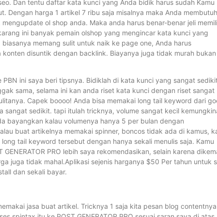
 seo. Dan tentu daftar kata kunci yang Anda bidik harus sudah Kamu
ebut. Dengan harga 1 artikel 7 ribu saja misalnya maka Anda membutu
k mengupdate ol shop anda. Maka anda harus benar-benar jeli memil
karang ini banyak pemain olshop yang mengincar kata kunci yang
biasanya memang sulit untuk naik ke page one, Anda harus
konten disuntik dengan backlink. Biayanya juga tidak murah bukan
ini saya beri tipsnya. Bidiklah di kata kunci yang sangat sediki
nggak sama, selama ini kan anda riset kata kunci dengan riset sangat
sulitanya. Capek boooo! Anda bisa memakai long tail keyword dari go
 sangat sedikit. tapi itulah tricknya, volume sangat kecil kemungki
Anda bayangkan kalau volumenya hanya 5 per bulan dengan
 Kalau buat artikelnya memakai spinner, boncos tidak ada di kamus, 
ong tail keyword tersebut dengan hanya sekali menulis saja. Kamu
ST GENERATOR PRO lebih saya rekomendasikan, selain karena dikem
a juga tidak mahal.Aplikasi sejenis harganya $50 Per tahun untuk 
ll dan sekali bayar.
memakai jasa buat artikel. Tricknya 1 saja kita pesan blog contentnya
oses spintax itu ke POST GENERATOR PRO sesuai saran saya di atas.