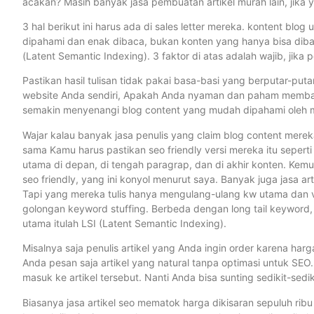
acakan? Masih banyak jasa pembuatan artikel murah lain, jika y
3 hal berikut ini harus ada di sales letter mereka. kontent blo
dipahami dan enak dibaca, bukan konten yang hanya bisa dibac
(Latent Semantic Indexing). 3 faktor di atas adalah wajib, jika 
Pastikan hasil tulisan tidak pakai basa-basi yang berputar-put
website Anda sendiri, Apakah Anda nyaman dan paham membac
semakin menyenangi blog content yang mudah dipahami oleh 
Wajar kalau banyak jasa penulis yang claim blog content mereka 
sama Kamu harus pastikan seo friendly versi mereka itu seperti 
utama di depan, di tengah paragrap, dan di akhir konten. Kemu
seo friendly, yang ini konyol menurut saya. Banyak juga jasa a
Tapi yang mereka tulis hanya mengulang-ulang kw utama dan var
golongan keyword stuffing. Berbeda dengan long tail keyword
utama itulah LSI (Latent Semantic Indexing).
Misalnya saja penulis artikel yang Anda ingin order karena har
Anda pesan saja artikel yang natural tanpa optimasi untuk SEO. 
masuk ke artikel tersebut. Nanti Anda bisa sunting sedikit-sedi
Biasanya jasa artikel seo mematok harga dikisaran sepuluh rib