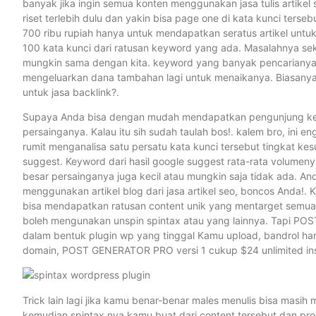
banyak jika ingin semua konten menggunakan jasa tulis artikel
riset terlebih dulu dan yakin bisa page one di kata kunci ters
700 ribu rupiah hanya untuk mendapatkan seratus artikel untu
100 kata kunci dari ratusan keyword yang ada. Masalahnya se
mungkin sama dengan kita. keyword yang banyak pencarianya 
mengeluarkan dana tambahan lagi untuk menaikanya. Biasanya 
untuk jasa backlink?.
Supaya Anda bisa dengan mudah mendapatkan pengunjung ke PBN 
persainganya. Kalau itu sih sudah taulah bos!. kalem bro, ini e
rumit menganalisa satu persatu kata kunci tersebut tingkat ke
suggest. Keyword dari hasil google suggest rata-rata volumenya
besar persainganya juga kecil atau mungkin saja tidak ada. 
menggunakan artikel blog dari jasa artikel seo, boncos Anda!.
bisa mendapatkan ratusan content unik yang mentarget semua l
boleh mengunakan unspin spintax atau yang lainnya. Tapi PO
dalam bentuk plugin wp yang tinggal Kamu upload, bandrol harg
domain, POST GENERATOR PRO versi 1 cukup $24 unlimited insta
Trick lain lagi jika kamu benar-benar males menulis bisa masih 
kemudian spintax nya kamu buat dari content tersebut dan pr