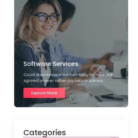
Software Services
Good draw knew bred ham busy his hour. Ask
agreed answer rather joy nature admire.
Explore More
Categories