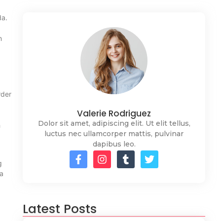
da.
n
rder
Valerie Rodriguez
Dolor sit amet, adipiscing elit. Ut elit tellus,
h
luctus nec ullamcorper mattis, pulvinar
dapibus leo.
g
ya
Latest Posts