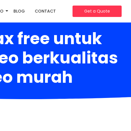
IO
BLOG
CONTACT
Get a Quote
x free untuk
eo berkualitas
seo murah