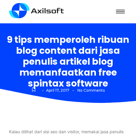
9 tips memperoleh ribuan
blog content dari jasa
penulis artikel blog
memanfaatkan free
spintax software
-
-
April 17, 2017
No Comments
Kalau dilihat dari sisi seo dan visitor, memakai jasa penulis