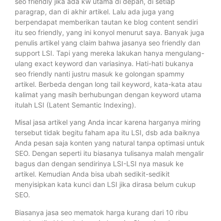
seo friendly jika ada kw utama di depan, di setiap
paragrap, dan di akhir artikel. Lalu ada juga yang
berpendapat memberikan tautan ke blog content sendiri
itu seo friendly, yang ini konyol menurut saya. Banyak juga
penulis artikel yang claim bahwa jasanya seo friendly dan
support LSI. Tapi yang mereka lakukan hanya mengulang-
ulang exact keyword dan variasinya. Hati-hati bukanya
seo friendly nanti justru masuk ke golongan spammy
artikel. Berbeda dengan long tail keyword, kata-kata atau
kalimat yang masih berhubungan dengan keyword utama
itulah LSI (Latent Semantic Indexing).
Misal jasa artikel yang Anda incar karena harganya miring
tersebut tidak begitu faham apa itu LSI, dsb ada baiknya
Anda pesan saja konten yang natural tanpa optimasi untuk
SEO. Dengan seperti itu biasanya tulisanya malah mengalir
bagus dan dengan sendirinya LSI-LSI nya masuk ke
artikel. Kemudian Anda bisa ubah sedikit-sedikit
menyisipkan kata kunci dan LSI jika dirasa belum cukup
SEO.
Biasanya jasa seo mematok harga kurang dari 10 ribu