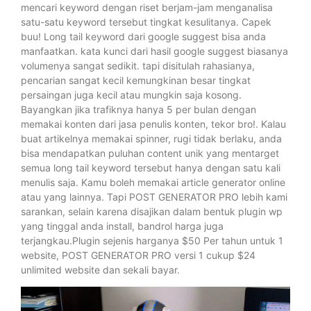
mencari keyword dengan riset berjam-jam menganalisa
satu-satu keyword tersebut tingkat kesulitanya. Capek
buu! Long tail keyword dari google suggest bisa anda
manfaatkan. kata kunci dari hasil google suggest biasanya
volumenya sangat sedikit. tapi disitulah rahasianya,
pencarian sangat kecil kemungkinan besar tingkat
persaingan juga kecil atau mungkin saja kosong.
Bayangkan jika trafiknya hanya 5 per bulan dengan
memakai konten dari jasa penulis konten, tekor bro!. Kalau
buat artikelnya memakai spinner, rugi tidak berlaku, anda
bisa mendapatkan puluhan content unik yang mentarget
semua long tail keyword tersebut hanya dengan satu kali
menulis saja. Kamu boleh memakai article generator online
atau yang lainnya. Tapi POST GENERATOR PRO lebih kami
sarankan, selain karena disajikan dalam bentuk plugin wp
yang tinggal anda install, bandrol harga juga
terjangkau.Plugin sejenis harganya $50 Per tahun untuk 1
website, POST GENERATOR PRO versi 1 cukup $24
unlimited website dan sekali bayar.