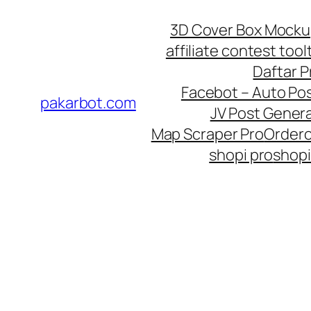
Skip
3D Cover Box Mock
to
affiliate contest tool
content
Daftar 
Facebot – Auto Po
pakarbot.com
JV Post Genera
Map Scraper Pro
Order
shopi pro
shopi