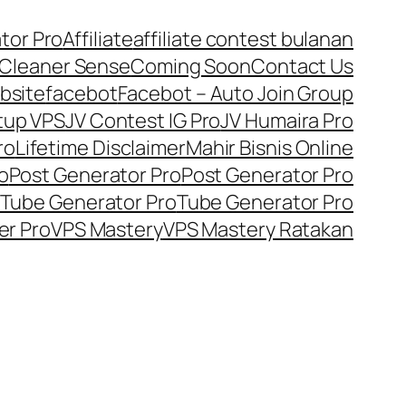
tor Pro
Affiliate
affiliate contest bulanan
Cleaner Sense
Coming Soon
Contact Us
bsite
facebot
Facebot – Auto Join Group
tup VPS
JV Contest IG Pro
JV Humaira Pro
ro
Lifetime Disclaimer
Mahir Bisnis Online
o
Post Generator Pro
Post Generator Pro
Tube Generator Pro
Tube Generator Pro
er Pro
VPS Mastery
VPS Mastery Ratakan