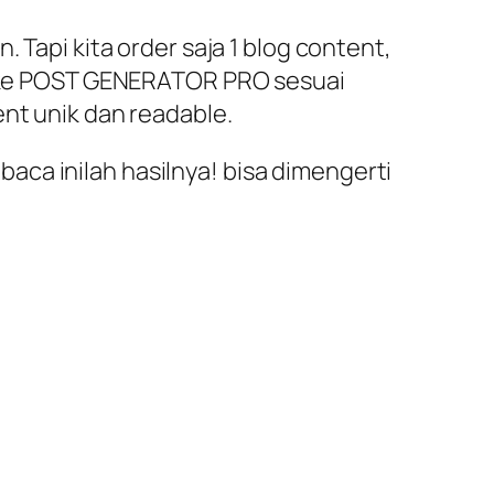
 Tapi kita order saja 1 blog content,
ut ke POST GENERATOR PRO sesuai
ent unik dan readable.
ca inilah hasilnya! bisa dimengerti