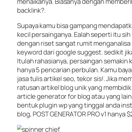
menaikanya. Biasanya dengan memberika
backlink?.
Supaya kamu bisa gampang mendapatkan 
kecil persainganya. Ealah seperti itu s
dengan riset sangat rumit menganalisa 
keyword dari google suggest. sedikit j
Itulah rahasianya, persaingan semakin 
hanya 5 pencarian perbulan. Kamu baya
jasa tulis artikel seo, tekor sis!. Jika
ratusan artikel blog unik yang membidi
article generator for blog atau yang l
bentuk plugin wp yang tinggal anda inst
blog, POST GENERATOR PRO v1 hanya $24 