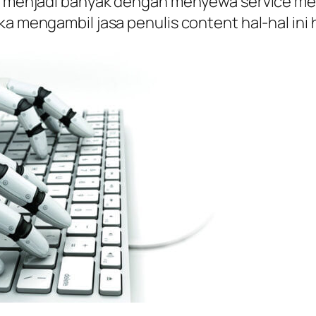
kan menjadi banyak dengan menyewa service me
ka mengambil jasa penulis content hal-hal ini