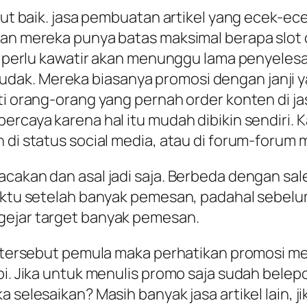
ebut baik. jasa pembuatan artikel yang ecek-e
kan mereka punya batas maksimal berapa slot
dak perlu kawatir akan menunggu lama penyeles
ak. Mereka biasanya promosi dengan janji ya
ti orang-orang yang pernah order konten di ja
ercaya karena hal itu mudah dibikin sendiri. K
 di status social media, atau di forum-forum m
cakan dan asal jadi saja. Berbeda dengan sale
 waktu setelah banyak pemesan, padahal sebel
gejar target banyak pemesan.
i tersebut pemula maka perhatikan promosi mer
api. Jika untuk menulis promo saja sudah be
 selesaikan? Masih banyak jasa artikel lain, j