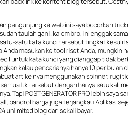
n backlink ke kontent blog tersebut. Costny
pengunjung ke web ini saya bocorkan tricknya
ih sudah taulah gan!. kalem bro, ini enggak sa
satu-satu kata kunci tersebut tingkat kesulit
ika Anda masukan ke tool riset Anda, mungkin 
kecil untuk kata kunci yang dianggap tidak b
ngkan kalau pencarianya hanya 10 per bulan
 membuat artikelnya menggunakan spinner, rugi 
k semua ltk tersebut dengan hanya satu kali 
ainnya. Tapi POST GENERATOR PRO lebih saya sa
all, bandrol harga juga terjangkau.Aplikasi se
unlimited blog dan sekali bayar.