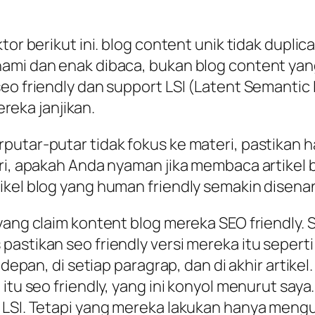
tor berikut ini. blog content unik tidak dupli
hami dan enak dibaca, bukan blog content yan
eo friendly dan support LSI (Latent Semantic 
ereka janjikan.
tar-putar tidak fokus ke materi, pastikan hal
ri, apakah Anda nyaman jika membaca artikel 
ikel blog yang human friendly semakin disena
yang claim kontent blog mereka SEO friendly. S
pastikan seo friendly versi mereka itu seper
i depan, di setiap paragrap, dan di akhir artik
itu seo friendly, yang ini konyol menurut saya.
t LSI. Tetapi yang mereka lakukan hanya men