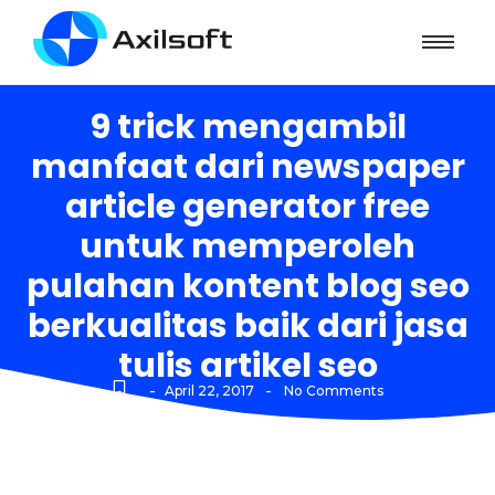
9 trick mengambil
manfaat dari newspaper
article generator free
untuk memperoleh
pulahan kontent blog seo
berkualitas baik dari jasa
tulis artikel seo
-
-
April 22, 2017
No Comments