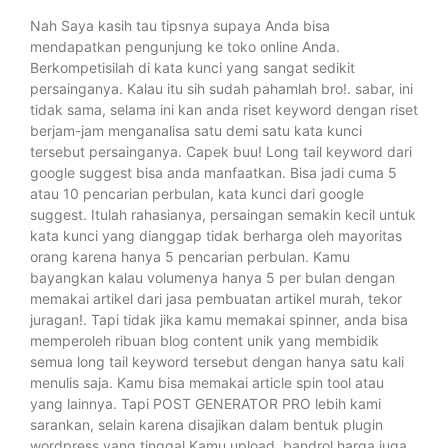
Nah Saya kasih tau tipsnya supaya Anda bisa
mendapatkan pengunjung ke toko online Anda.
Berkompetisilah di kata kunci yang sangat sedikit
persainganya. Kalau itu sih sudah pahamlah bro!. sabar, ini
tidak sama, selama ini kan anda riset keyword dengan riset
berjam-jam menganalisa satu demi satu kata kunci
tersebut persainganya. Capek buu! Long tail keyword dari
google suggest bisa anda manfaatkan. Bisa jadi cuma 5
atau 10 pencarian perbulan, kata kunci dari google
suggest. Itulah rahasianya, persaingan semakin kecil untuk
kata kunci yang dianggap tidak berharga oleh mayoritas
orang karena hanya 5 pencarian perbulan. Kamu
bayangkan kalau volumenya hanya 5 per bulan dengan
memakai artikel dari jasa pembuatan artikel murah, tekor
juragan!. Tapi tidak jika kamu memakai spinner, anda bisa
memperoleh ribuan blog content unik yang membidik
semua long tail keyword tersebut dengan hanya satu kali
menulis saja. Kamu bisa memakai article spin tool atau
yang lainnya. Tapi POST GENERATOR PRO lebih kami
sarankan, selain karena disajikan dalam bentuk plugin
wordpress yang tinggal Kamu upload, bandrol harga juga