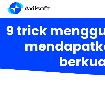
9 trick menggu
mendapatka
berkual