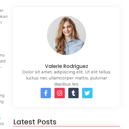
an
hkan
n
amu
atir
Valerie Rodriguez
-
Dolor sit amet, adipiscing elit. Ut elit tellus,
luctus nec ullamcorper mattis, pulvinar
dapibus leo.
ang
ng
a
Latest Posts
ti