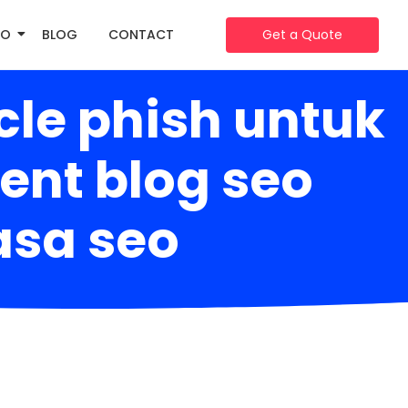
IO
BLOG
CONTACT
Get a Quote
cle phish untuk
nt blog seo
jasa seo