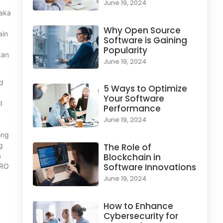
June 19, 2024
maka
Why Open Source
ain
Software is Gaining
Popularity
kan
June 19, 2024
d
5 Ways to Optimize
Your Software
l
Performance
June 19, 2024
ong
g
The Role of
a
Blockchain in
Software Innovations
PRO
June 19, 2024
How to Enhance
Cybersecurity for