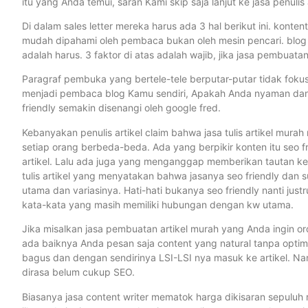
itu yang Anda temui, saran Kami skip saja lanjut ke jasa penulis 
Di dalam sales letter mereka harus ada 3 hal berikut ini. konten
mudah dipahami oleh pembaca bukan oleh mesin pencari. blog c
adalah harus. 3 faktor di atas adalah wajib, jika jasa pembuata
Paragraf pembuka yang bertele-tele berputar-putar tidak fokus k
menjadi pembaca blog Kamu sendiri, Apakah Anda nyaman da
friendly semakin disenangi oleh google fred.
Kebanyakan penulis artikel claim bahwa jasa tulis artikel murah 
setiap orang berbeda-beda. Ada yang berpikir konten itu seo fr
artikel. Lalu ada juga yang menganggap memberikan tautan ke art
tulis artikel yang menyatakan bahwa jasanya seo friendly dan
utama dan variasinya. Hati-hati bukanya seo friendly nanti jus
kata-kata yang masih memiliki hubungan dengan kw utama.
Jika misalkan jasa pembuatan artikel murah yang Anda ingin or
ada baiknya Anda pesan saja content yang natural tanpa optima
bagus dan dengan sendirinya LSI-LSI nya masuk ke artikel. Nan
dirasa belum cukup SEO.
Biasanya jasa content writer mematok harga dikisaran sepuluh