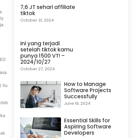
7,6 JT sehari affiliate
s
tiktok
ly
October 31, 2024
ja.
Ini yang terjadi
setelah tiktok kamu
punya 1500 VT! –
SEO
2024/10/27
October 27, 2024
jasa
How to Manage
 itu
Software Projects
Successfully
 dsb
June 19, 2024
ika
Essential Skills for
Aspiring Software
Developers
yak