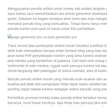
Menggunakan penulis artikel untuk money site adalah langkah yan
saya bahas cara memanfaatkan seo article generator downloa
gratis. Sebelum ke bagian tersebut akan kami ulas dulu meng
memakai penulis blog yang berkualitas. Tetapi Kamu harus mens
penulis konten poin-poin ini harus untuk Kita perhatikan.
Track record jasa pembuatan artikel murah tersebut pastikan b
lebih baik memastikan berapa order kontent blog yang bisa mere
akan kena PHP penyelesaian konten yang lama karena ordera
janji mereka yang berlebihan di jualanya. Cari testi-testi oran
testimonial di web mereka, nggak usah percaya karena hal sepert
ditulis langsung oleh pelanggan di status sosmed, atau di kask
Banyak penulis artikel murah yang menulis acak-acakan dan as
kualitas jadi jelek dan pengerjaan tidak tepat waktu setelah 
penting cepat selesai karena mengejar waktu banyak yang pes
Perhatikan promosi mereka kalau penulis artikel tersebut terma
bacanya, huruf besar kecilnya. Apa Anda mau percaya jika untu