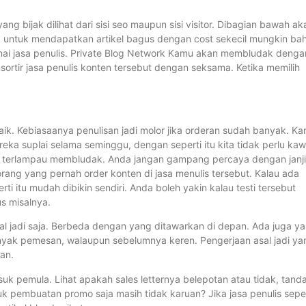
g bijak dilihat dari sisi seo maupun sisi visitor. Dibagian bawah ak
d untuk mendapatkan artikel bagus dengan cost sekecil mungkin ba
enai jasa penulis. Private Blog Network Kamu akan membludak denga
ortir jasa penulis konten tersebut dengan seksama. Ketika memilih
aik. Kebiasaanya penulisan jadi molor jika orderan sudah banyak. K
ka suplai selama seminggu, dengan seperti itu kita tidak perlu kaw
n terlampau membludak. Anda jangan gampang percaya dengan janji
g-orang yang pernah order konten di jasa menulis tersebut. Kalau ada
i itu mudah dibikin sendiri. Anda boleh yakin kalau testi tersebut
us misalnya.
al jadi saja. Berbeda dengan yang ditawarkan di depan. Ada juga y
banyak pemesan, walaupun sebelumnya keren. Pengerjaan asal jadi ya
an.
suk pemula. Lihat apakah sales letternya belepotan atau tidak, tand
k pembuatan promo saja masih tidak karuan? Jika jasa penulis seper