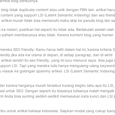
artikel blog berikutnya.
t blog tidak duplicate content atau unik dengan PBN lain. artikel haru
ontent yang support LSI (Latent Semantic Indexing) dan seo firend
n artikel murah tidak bisa memenuhi maka skip ke penulis blog lain sa
e materi, pastikan hal seperti itu tidak ada. Berlakulah seolah-olah
n paham membacanya atau tidak. Karena kontent blog yang human
mereka SEO friendly. Kamu harus teliti dalam hal ini, karena kriteria 
iendly jika ada kw utama di depan, di setiap paragrap, dan di akhir
ikel sendiri itu seo friendly, yang ini lucu menurut saya. Ada juga 
 support LSI. Tapi yang mereka tulis hanya mengulang-ulang keyword
tru masuk ke golongan spammy artikel. LSI (Latent Semantic Indexing)
der karena harganya murah tersebut kurang begitu tahu apa itu LSI,
si untuk SEO. Dengan seperti itu biasanya tulisanya malah mengalir
ti Anda bisa sunting sedikit-sedikit memasukan kata kunci dan LSI j
 ribu untuk artikel bahasa indonesia. Siapkan modal yang cukup ban