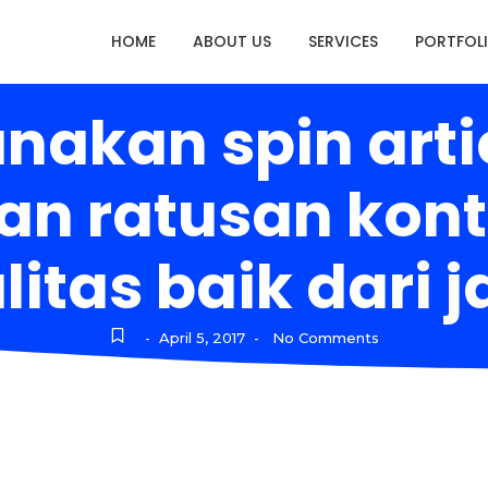
HOME
ABOUT US
SERVICES
PORTFOL
nakan spin arti
n ratusan konte
itas baik dari 
April 5, 2017
No Comments
-
-