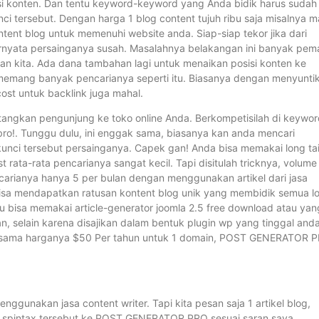
isi konten. Dan tentu keyword-keyword yang Anda bidik harus sudah
unci tersebut. Dengan harga 1 blog content tujuh ribu saja misalnya 
tent blog untuk memenuhi website anda. Siap-siap tekor jika dari
rnyata persainganya susah. Masalahnya belakangan ini banyak pem
 kita. Ada dana tambahan lagi untuk menaikan posisi konten ke
 memang banyak pencarianya seperti itu. Biasanya dengan menyunti
cost untuk backlink juga mahal.
ngkan pengunjung ke toko online Anda. Berkompetisilah di keywor
bro!. Tunggu dulu, ini enggak sama, biasanya kan anda mencari
unci tersebut persainganya. Capek gan! Anda bisa memakai long tai
 rata-rata pencarianya sangat kecil. Tapi disitulah tricknya, volume
ncarianya hanya 5 per bulan dengan menggunakan artikel dari jasa
mu bisa mendapatkan ratusan kontent blog unik yang membidik semua l
mu bisa memakai article-generator joomla 2.5 free download atau yan
 selain karena disajikan dalam bentuk plugin wp yang tinggal and
ng sama harganya $50 Per tahun untuk 1 domain, POST GENERATOR 
nggunakan jasa content writer. Tapi kita pesan saja 1 artikel blog,
ses spintax tersebut ke POST GENERATOR PRO sesuai saran saya