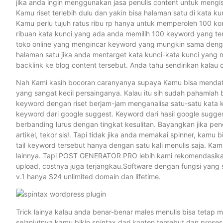
jika anda ingin menggunakan jasa penulis content untuk meng
Kamu riset terlebih dulu dan yakin bisa halaman satu di kata k
Kamu perlu tujuh ratus ribu rp hanya untuk memperoleh 100 kon
ribuan kata kunci yang ada anda memilih 100 keyword yang te
toko online yang mengincar keyword yang mungkin sama dengan
halaman satu jika anda mentarget kata kunci-kata kunci yang
backlink ke blog content tersebut. Anda tahu sendirikan kalau 
Nah Kami kasih bocoran caranyanya supaya Kamu bisa mendata
yang sangat kecil persainganya. Kalau itu sih sudah pahamlah 
keyword dengan riset berjam-jam menganalisa satu-satu kata k
keyword dari google suggest. Keyword dari hasil google suggest
berbanding lurus dengan tingkat kesulitan. Bayangkan jika pe
artikel, tekor sis!. Tapi tidak jika anda memakai spinner, ka
tail keyword tersebut hanya dengan satu kali menulis saja. Ka
lainnya. Tapi POST GENERATOR PRO lebih kami rekomendasikan,
upload, costnya juga terjangkau.Software dengan fungsi ya
v.1 hanya $24 unlimited domain dan lifetime.
Trick lainya kalau anda benar-benar males menulis bisa tetap me
selanjutnya kamu bikin spintax dari konten tersebut dan pro