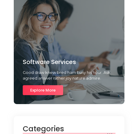
Software Services
Good draw knew bred ham busy his hour. Ask
agreed answer rather joy nature admire.
Explore More
Categories