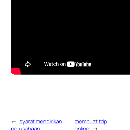
←
syarat mendirikan
membuat tdp
perusahaan
online
→