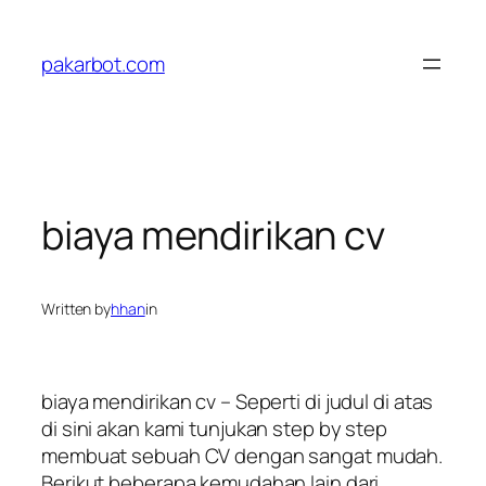
Skip
to
pakarbot.com
content
biaya mendirikan cv
Written by
hhan
in
biaya mendirikan cv – Seperti di judul di atas
di sini akan kami tunjukan step by step
membuat sebuah CV dengan sangat mudah.
Berikut beberapa kemudahan lain dari