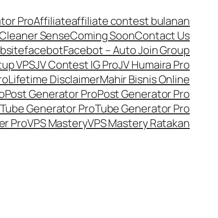
tor Pro
Affiliate
affiliate contest bulanan
Cleaner Sense
Coming Soon
Contact Us
bsite
facebot
Facebot – Auto Join Group
tup VPS
JV Contest IG Pro
JV Humaira Pro
ro
Lifetime Disclaimer
Mahir Bisnis Online
o
Post Generator Pro
Post Generator Pro
Tube Generator Pro
Tube Generator Pro
er Pro
VPS Mastery
VPS Mastery Ratakan