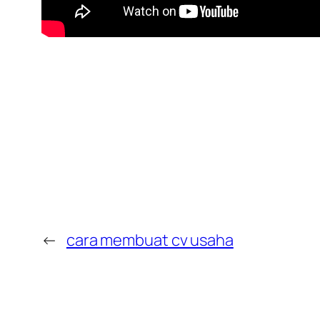
←
cara membuat cv usaha