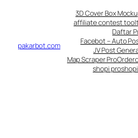
Skip
3D Cover Box Mock
to
affiliate contest tool
content
Daftar 
Facebot – Auto Po
pakarbot.com
JV Post Genera
Map Scraper Pro
Order
shopi pro
shopi