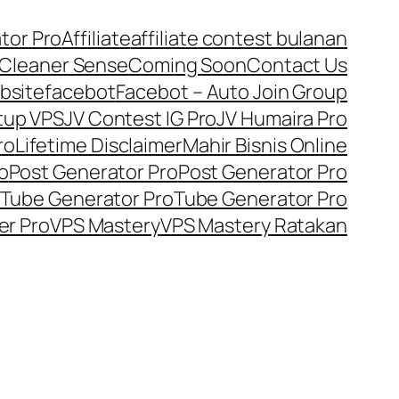
tor Pro
Affiliate
affiliate contest bulanan
Cleaner Sense
Coming Soon
Contact Us
bsite
facebot
Facebot – Auto Join Group
tup VPS
JV Contest IG Pro
JV Humaira Pro
ro
Lifetime Disclaimer
Mahir Bisnis Online
o
Post Generator Pro
Post Generator Pro
Tube Generator Pro
Tube Generator Pro
er Pro
VPS Mastery
VPS Mastery Ratakan