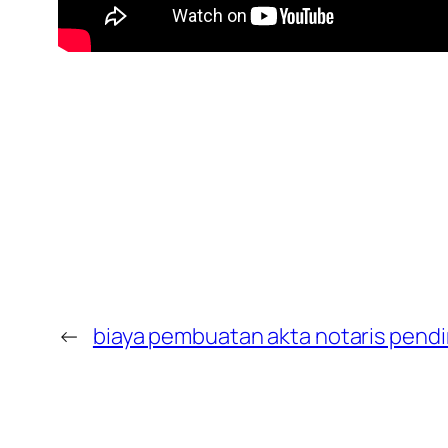
←
biaya pembuatan akta notaris pendir