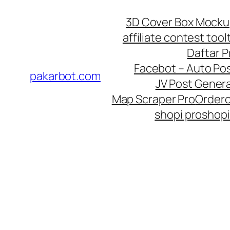
Skip
3D Cover Box Mock
to
affiliate contest tool
content
Daftar 
Facebot – Auto Po
pakarbot.com
JV Post Genera
Map Scraper Pro
Order
shopi pro
shopi