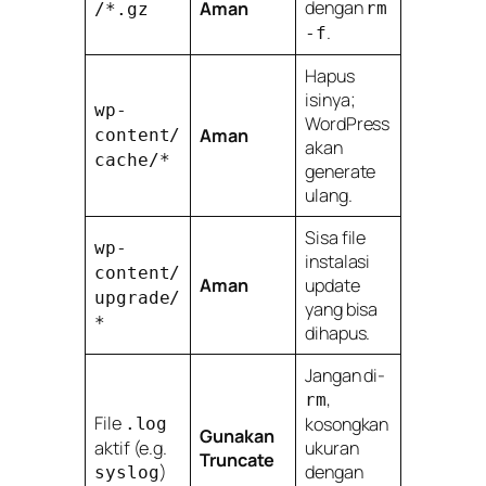
dengan
Aman
rm
/*.gz
.
-f
Hapus
isinya;
wp-
WordPress
Aman
content/
akan
cache/*
generate
ulang.
Sisa file
wp-
instalasi
content/
Aman
update
upgrade/
yang bisa
*
dihapus.
Jangan di-
,
rm
File
kosongkan
.log
Gunakan
aktif (e.g.
ukuran
Truncate
)
dengan
syslog