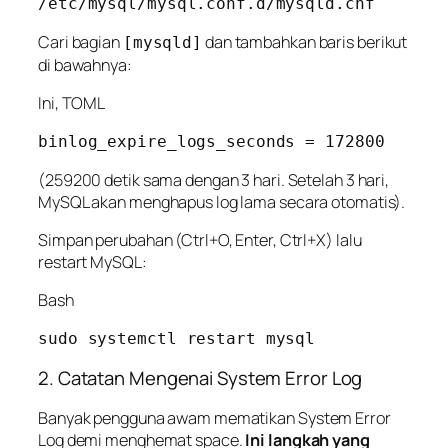
Cari bagian
dan tambahkan baris berikut
[mysqld]
di bawahnya:
Ini, TOML
(259200 detik sama dengan 3 hari. Setelah 3 hari,
MySQL akan menghapus log lama secara otomatis).
Simpan perubahan (Ctrl+O, Enter, Ctrl+X) lalu
restart MySQL:
Bash
2. Catatan Mengenai System Error Log
Banyak pengguna awam mematikan
System Error
Log
demi menghemat space.
Ini langkah yang