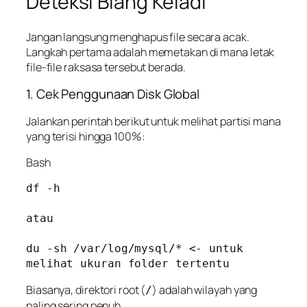
Deteksi Biang Keladi
Jangan langsung menghapus file secara acak.
Langkah pertama adalah memetakan di mana letak
file-file raksasa tersebut berada.
1. Cek Penggunaan Disk Global
Jalankan perintah berikut untuk melihat partisi mana
yang terisi hingga 100%:
Bash
df -h

atau 

du -sh /var/log/mysql/* <- untuk 
melihat ukuran folder tertentu
Biasanya, direktori root (
) adalah wilayah yang
/
paling sering penuh.