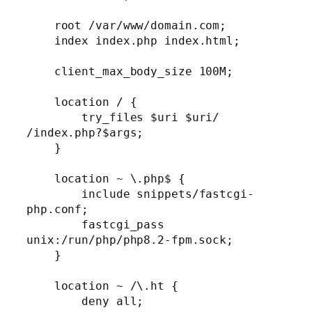
    root /var/www/domain.com;

    index index.php index.html;

    client_max_body_size 100M;

    location / {

        try_files $uri $uri/ 
/index.php?$args;

    }

    location ~ \.php$ {

        include snippets/fastcgi-
php.conf;

        fastcgi_pass 
unix:/run/php/php8.2-fpm.sock;

    }

    location ~ /\.ht {

        deny all;
