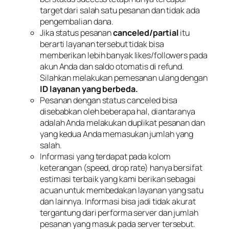
target dari salah satu pesanan dan tidak ada
pengembalian dana.
Jika status pesanan
canceled/partial
itu
berarti layanan tersebut tidak bisa
memberikan lebih banyak likes/followers pada
akun Anda dan saldo otomatis di refund.
Silahkan melakukan pemesanan ulang dengan
ID layanan yang berbeda.
Pesanan dengan status canceled bisa
disebabkan oleh beberapa hal, diantaranya
adalah Anda melakukan duplikat pesanan dan
yang kedua Anda memasukan jumlah yang
salah.
Informasi yang terdapat pada kolom
keterangan (speed, drop rate) hanya bersifat
estimasi terbaik yang kami berikan sebagai
acuan untuk membedakan layanan yang satu
dan lainnya. Informasi bisa jadi tidak akurat
tergantung dari performa server dan jumlah
pesanan yang masuk pada server tersebut.