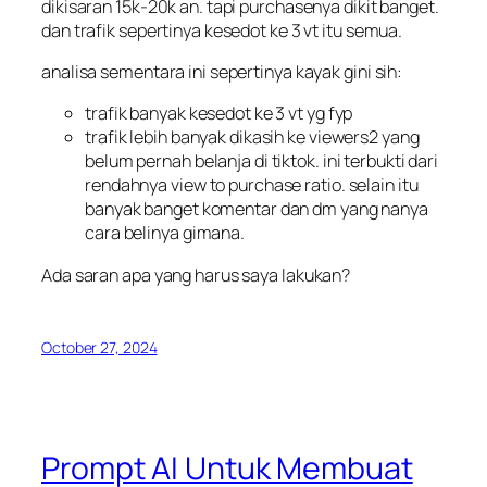
dikisaran 15k-20k an. tapi purchasenya dikit banget.
dan trafik sepertinya kesedot ke 3 vt itu semua.
analisa sementara ini sepertinya kayak gini sih:
trafik banyak kesedot ke 3 vt yg fyp
trafik lebih banyak dikasih ke viewers2 yang
belum pernah belanja di tiktok. ini terbukti dari
rendahnya view to purchase ratio. selain itu
banyak banget komentar dan dm yang nanya
cara belinya gimana.
Ada saran apa yang harus saya lakukan?
October 27, 2024
Prompt AI Untuk Membuat