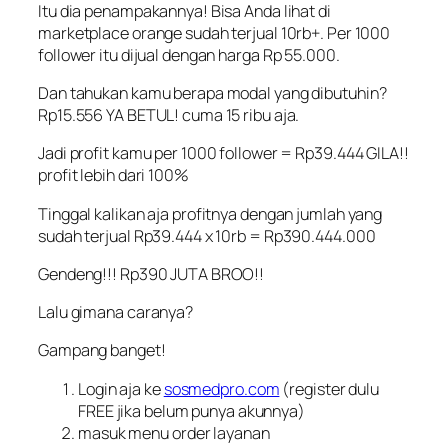
Itu dia penampakannya! Bisa Anda lihat di
marketplace orange sudah terjual 10rb+. Per 1000
follower itu dijual dengan harga Rp 55.000.
Dan tahukan kamu berapa modal yang dibutuhin?
Rp15.556 YA BETUL! cuma 15 ribu aja.
Jadi profit kamu per 1000 follower = Rp39.444 GILA!!
profit lebih dari 100%
Tinggal kalikan aja profitnya dengan jumlah yang
sudah terjual Rp39.444 x 10rb = Rp390.444.000
Gendeng!!! Rp390 JUTA BROO!!
Lalu gimana caranya?
Gampang banget!
Login aja ke
sosmedpro.com
(register dulu
FREE jika belum punya akunnya)
masuk menu order layanan