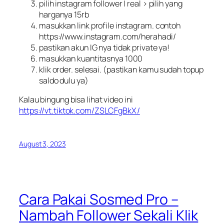
pilih instagram follower | real > pilih yang
harganya 15rb
masukkan link profile instagram. contoh
https://www.instagram.com/herahadi/
pastikan akun IG nya tidak private ya!
masukkan kuantitasnya 1000
klik order. selesai. (pastikan kamu sudah topup
saldo dulu ya)
Kalau bingung bisa lihat video ini
https://vt.tiktok.com/ZSLCFgBkX/
August 3, 2023
Cara Pakai Sosmed Pro –
Nambah Follower Sekali Klik