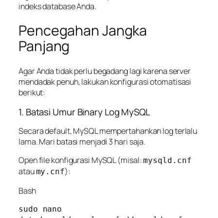
indeks database Anda.
Pencegahan Jangka
Panjang
Agar Anda tidak perlu begadang lagi karena server
mendadak penuh, lakukan konfigurasi otomatisasi
berikut:
1. Batasi Umur Binary Log MySQL
Secara default, MySQL mempertahankan log terlalu
lama. Mari batasi menjadi 3 hari saja.
Open file konfigurasi MySQL (misal:
mysqld.cnf
atau
):
my.cnf
Bash
sudo nano 