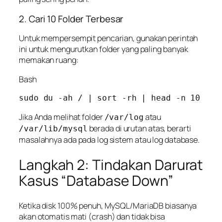
2. Cari 10 Folder Terbesar
Untuk mempersempit pencarian, gunakan perintah
ini untuk mengurutkan folder yang paling banyak
memakan ruang:
Bash
Jika Anda melihat folder
atau
/var/log
berada di urutan atas, berarti
/var/lib/mysql
masalahnya ada pada log sistem atau log database.
Langkah 2: Tindakan Darurat
Kasus “Database Down”
Ketika disk 100% penuh, MySQL/MariaDB biasanya
akan otomatis mati (
crash
) dan tidak bisa