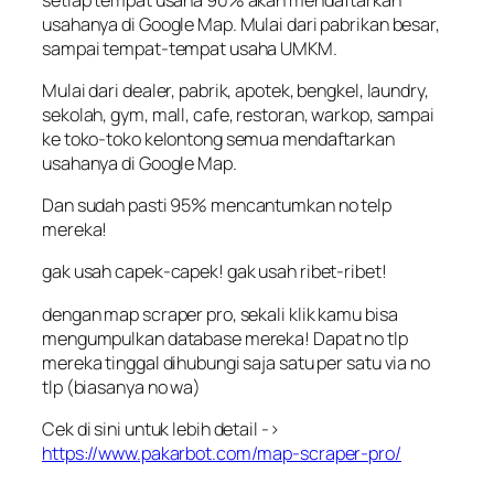
usahanya di Google Map. Mulai dari pabrikan besar,
sampai tempat-tempat usaha UMKM.
Mulai dari dealer, pabrik, apotek, bengkel, laundry,
sekolah, gym, mall, cafe, restoran, warkop, sampai
ke toko-toko kelontong semua mendaftarkan
usahanya di Google Map.
Dan sudah pasti 95% mencantumkan no telp
mereka!
gak usah capek-capek! gak usah ribet-ribet!
dengan map scraper pro, sekali klik kamu bisa
mengumpulkan database mereka! Dapat no tlp
mereka tinggal dihubungi saja satu per satu via no
tlp (biasanya no wa)
Cek di sini untuk lebih detail ->
https://www.pakarbot.com/map-scraper-pro/