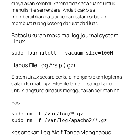
dinyalakan kembali karena tidak ada ruang untuk
menulis file sementara. Anda tidak bisa
membersihkan database dari dalam sebelum
membuat ruang kosong darurat dari luar.
Batasi ukuran maksimal log journal system
Linux
sudo journalctl --vacuum-size=100M
Hapus File Log Arsip (.gz)
Sistem Linux secara berkala mengarsipkan log lama
dalam format
. File-file lama ini sangat aman
.gz
untuk langsung dihapus menggunakan perintah
:
rm
Bash
sudo rm -f /var/log/*.gz

Kosongkan Log Aktif Tanpa Menghapus