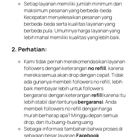
Setiap layanan memiliki jumlah minimum dan
maksimum pesanan yang berbeda-beda.
Kecepatan menyelesaikan pesanan yang
berbeda-beda serta kualitas layanan yang
berbeda pula. Umumnya harga layanan yang
lebih mahal memiliki kualitas yang lebih baik.
2. Perhatian:
Kami tidak pernah merekomendasikan layanan
followers dengan keterangan
no refill
, karena
mereka semua akan drop dengan cepat. Tidak
ada gunanya membeli followers no refill, lebih
baik membayar lebih untuk followers
bergaransi dengan keterangan
refill
karena itu
lebih stabil dan tentunya
bergaransi
. Anda
membeli followers no refill dengan harga
murah berharap apa? Minggu depan semua
drop, dan itu buang-buang uang.
Sebagai informasi tambahan bahwa proses di
sebagian besar layanan
Facebook