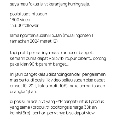
saya mau fokus isi vt keranjang kuning saja.
posisi saat ini sudah
1600 video
13.600 follower
lama ngonten sudah 8 bulan (mulai ngonten 1
ramadhan 2024 maret 12)
tapi profit per harinya masih anncuur banget..
kemarin cuma dapat Rp137rb, itupun dibantu dorong
pake iklan 90rb parahh banget…
Ini jauh banget kalau dibandingkan dari pengalaman
mas berto, di posisi 1k video beliau sudah bisa dapat
omset 10-20jt, kalau profit 10% maka perhari sudah
di angka 1jt an.
di posisi ini ada 3 vt yang FYP banget untuk 1 produk
yang sama (produk tripod tongsis harga 30k an,
komisi 5rb). per hari per vt nya bisa dapat view