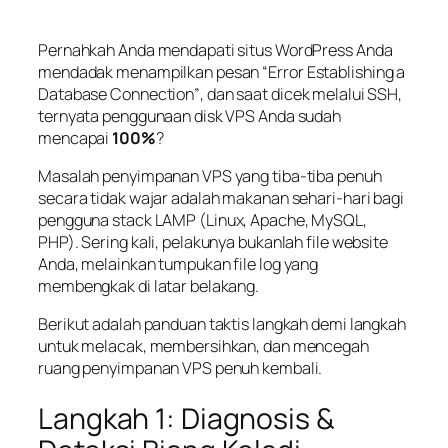
Pernahkah Anda mendapati situs WordPress Anda
mendadak menampilkan pesan
“Error Establishing a
Database Connection”
, dan saat dicek melalui SSH,
ternyata penggunaan disk VPS Anda sudah
mencapai
100%
?
Masalah penyimpanan VPS yang tiba-tiba penuh
secara tidak wajar adalah makanan sehari-hari bagi
pengguna
stack
LAMP (Linux, Apache, MySQL,
PHP). Sering kali, pelakunya bukanlah file website
Anda, melainkan tumpukan file log yang
membengkak di latar belakang.
Berikut adalah panduan taktis langkah demi langkah
untuk melacak, membersihkan, dan mencegah
ruang penyimpanan VPS penuh kembali.
Langkah 1: Diagnosis &