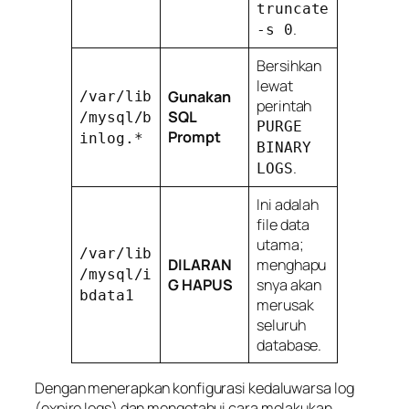
truncate
.
-s 0
Bersihkan
lewat
Gunakan
/var/lib
perintah
SQL
/mysql/b
PURGE
Prompt
inlog.*
BINARY
.
LOGS
Ini adalah
file data
utama;
/var/lib
DILARAN
menghapu
/mysql/i
G HAPUS
snya akan
bdata1
merusak
seluruh
database.
Dengan menerapkan konfigurasi kedaluwarsa log
(
expire logs
) dan mengetahui cara melakukan