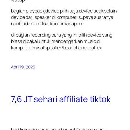
bagian playback device pilih saja device acak selain
device dari speaker di komputer. supaya suaranya
nanti tidak dikeluarkan dimanapun.
di bagian recording baru yang ini pilih device yang
biasa dipakai untuk mendengarkan music di
komputer. misal speaker/headphone realtex
April 19, 2025
7,6 JT sehari affiliate tiktok
hari kemarin bersejarah banget. Video yg baru