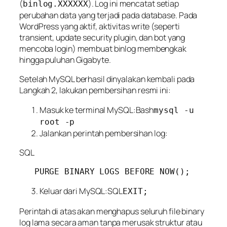
(
). Log ini mencatat
setiap
binlog.XXXXXX
perubahan data
yang terjadi pada database. Pada
WordPress yang aktif, aktivitas
write
(seperti
transient, update security plugin, dan bot yang
mencoba login) membuat binlog membengkak
hingga puluhan Gigabyte.
Setelah MySQL berhasil dinyalakan kembali pada
Langkah 2, lakukan pembersihan resmi ini:
Masuk ke terminal MySQL:Bash
mysql -u
root -p
Jalankan perintah pembersihan log:
SQL
Keluar dari MySQL:SQL
EXIT;
Perintah di atas akan menghapus seluruh file binary
log lama secara aman tanpa merusak struktur atau