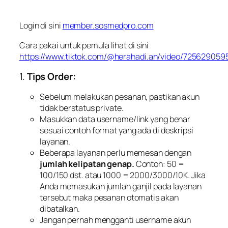
Login di sini
member.sosmedpro.com
Cara pakai untuk pemula lihat di sini
https://www.tiktok.com/@herahadi.an/video/72562905
1.
Tips Order:
Sebelum melakukan pesanan, pastikan akun
tidak berstatus private.
Masukkan data username/link yang benar
sesuai contoh format yang ada di deskripsi
layanan.
Beberapa layanan perlu memesan dengan
jumlah kelipatan genap.
Contoh: 50 =
100/150 dst. atau 1000 = 2000/3000/10K. Jika
Anda memasukan jumlah ganjil pada layanan
tersebut maka pesanan otomatis akan
dibatalkan.
Jangan pernah mengganti username akun