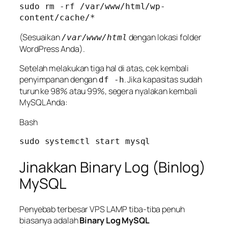
sudo rm -rf /var/www/html/wp-
(Sesuaikan
dengan lokasi folder
/var/www/html
WordPress Anda).
Setelah melakukan tiga hal di atas, cek kembali
penyimpanan dengan
. Jika kapasitas sudah
df -h
turun ke 98% atau 99%, segera nyalakan kembali
MySQL Anda:
Bash
Jinakkan Binary Log (Binlog)
MySQL
Penyebab terbesar VPS LAMP tiba-tiba penuh
biasanya adalah
Binary Log MySQL