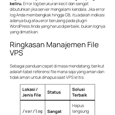
keliru.
Error log berukuran kecil dan sangat
dibutuhkan jika server mengalami kendala. Jika error
log Anda membengkak hingga GB, itu adalah indikasi
adanya
bug
atau eror berulang pada plugin
WordPress Anda yang harus diperbaiki, bukan lognya
yang dimatikan.
Ringkasan Manajemen File
VPS
Sebagai panduan cepat di masa mendatang, berikut
adalah tabel referensi file mana saja yang aman dan
tidak aman untuk dihapus saat VPS kritis:
Lokasi /
Solusi
Status
Jenis File
Terbaik
Hapus
langsung
Sangat
/var/log