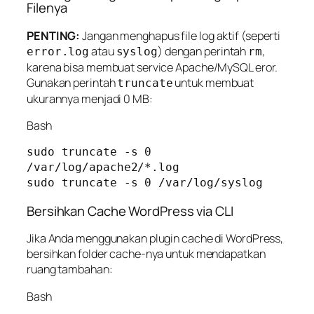
Filenya
PENTING:
Jangan menghapus file log aktif (seperti
atau
) dengan perintah
,
error.log
syslog
rm
karena bisa membuat service Apache/MySQL eror.
Gunakan perintah
untuk membuat
truncate
ukurannya menjadi 0 MB:
Bash
sudo truncate -s 0 
/var/log/apache2/*.log

Bersihkan Cache WordPress via CLI
Jika Anda menggunakan plugin cache di WordPress,
bersihkan folder cache-nya untuk mendapatkan
ruang tambahan:
Bash