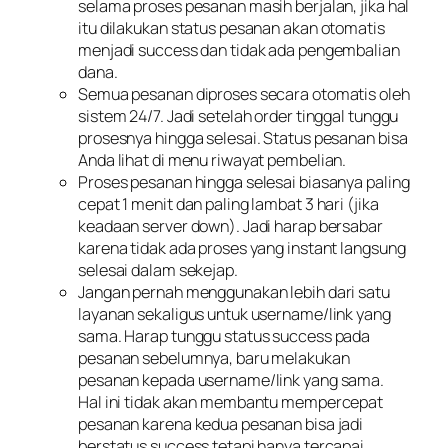
selama proses pesanan masih berjalan, jika hal
itu dilakukan status pesanan akan otomatis
menjadi success dan tidak ada pengembalian
dana.
Semua pesanan diproses secara otomatis oleh
sistem 24/7. Jadi setelah order tinggal tunggu
prosesnya hingga selesai. Status pesanan bisa
Anda lihat di menu riwayat pembelian.
Proses pesanan hingga selesai biasanya paling
cepat 1 menit dan paling lambat 3 hari (jika
keadaan server down). Jadi harap bersabar
karena tidak ada proses yang instant langsung
selesai dalam sekejap.
Jangan pernah menggunakan lebih dari satu
layanan sekaligus untuk username/link yang
sama. Harap tunggu status success pada
pesanan sebelumnya, baru melakukan
pesanan kepada username/link yang sama.
Hal ini tidak akan membantu mempercepat
pesanan karena kedua pesanan bisa jadi
berstatus success tetapi hanya tercapai