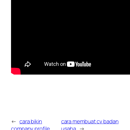
←
cara bikin
cara membuat cv badan
company profile
usaha
→