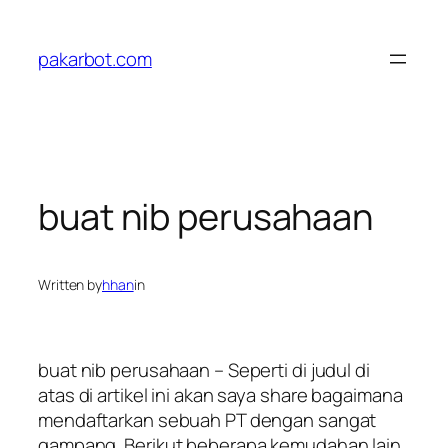
Skip
to
pakarbot.com
content
buat nib perusahaan
Written by
hhan
in
buat nib perusahaan – Seperti di judul di
atas di artikel ini akan saya share bagaimana
mendaftarkan sebuah PT dengan sangat
gampang. Berikut beberapa kemudahan lain