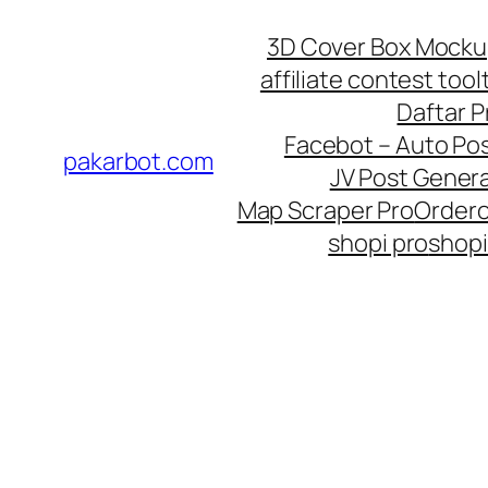
Skip
3D Cover Box Mock
to
affiliate contest tool
content
Daftar 
Facebot – Auto Po
pakarbot.com
JV Post Genera
Map Scraper Pro
Order
shopi pro
shopi