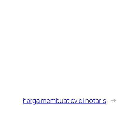
harga membuat cv di notaris
→