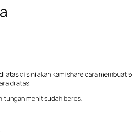
ha
l di atas di sini akan kami share cara membu
ra di atas.
 hitungan menit sudah beres.