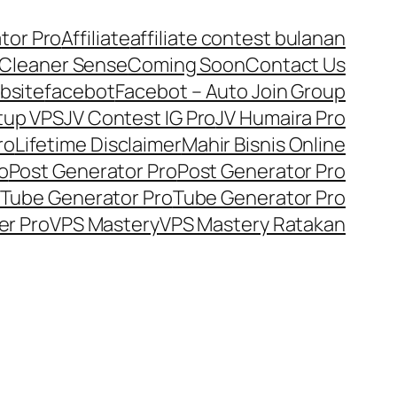
tor Pro
Affiliate
affiliate contest bulanan
Cleaner Sense
Coming Soon
Contact Us
bsite
facebot
Facebot – Auto Join Group
tup VPS
JV Contest IG Pro
JV Humaira Pro
ro
Lifetime Disclaimer
Mahir Bisnis Online
o
Post Generator Pro
Post Generator Pro
Tube Generator Pro
Tube Generator Pro
er Pro
VPS Mastery
VPS Mastery Ratakan