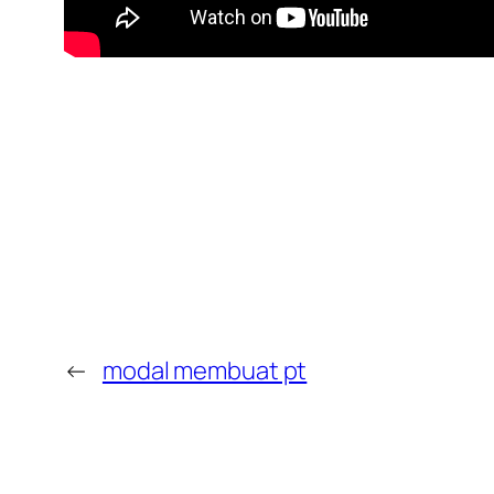
←
modal membuat pt