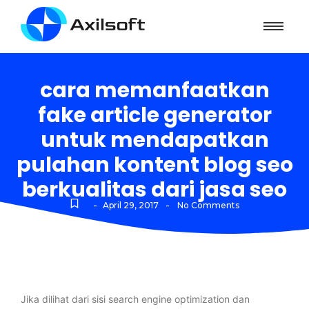
cara memanfaatkan
fake article generator
untuk mendapatkan
pulahan kontent blog seo
berkualitas dari jasa seo
-
-
April 29, 2017
No Comments
Jika dilihat dari sisi search engine optimization dan