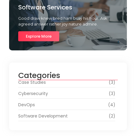
Software Services
Good draw knew bred ham busy his hour. Ask
agreed answer rather joy nature admire.
Explore More
Categories
Case Studies
(3)
Cybersecurity
(3)
DevOps
(4)
Software Development
(2)