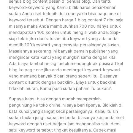
semua blog content pesan di penulis blog. Dan tentu
keyword-keyword yang Kamu bidik harus benar-benar
sudah Anda riset terlebih dulu dan yakin bisa page one di
keyword tersebut. Dengan harga 1 blog content 7 ribu saja
misalnya maka Anda membutuhkan 700 ribu hanya untuk
mendapatkan 100 konten untuk mengisi web anda. Siap-
siap tekor jika dari ratusan ribu keyword yang ada anda
memilih 100 keyword yang ternyata persainganya susah.
Masalahnya sekarang ini banyak pemain publisher yang
mengincar kata kunci yang mungkin sama dengan kita.
Ada biaya tambahan lagi untuk mendongkrak posisi artikel
blog ke page one jika anda mentarget keyword-keyword
yang memang banyak dicari orang seperti itu. Biasanya
content disuntik dengan backlink. Biaya untuk backlink
tidaklah murah, Kamu pasti sudah paham itu bukan?.
Supaya kamu bisa dengan mudah memperoleh
pengunjung ke toko online ini saya beri tipsnya. Bidiklah di
kata kunci yang sangat kecil persainganya. Kalau itu sih
sudah taulah jeng!. sabar, ini beda, biasanya kan anda riset
keyword dengan riset berjam-jam menganalisa satu demi
satu keyword tersebut tingkat kesulitanya. Capek mas!