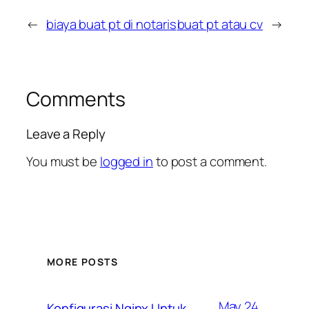
←
biaya buat pt di notaris
buat pt atau cv
→
Comments
Leave a Reply
You must be
logged in
to post a comment.
MORE POSTS
May 24,
Konfigurasi Nginx Untuk