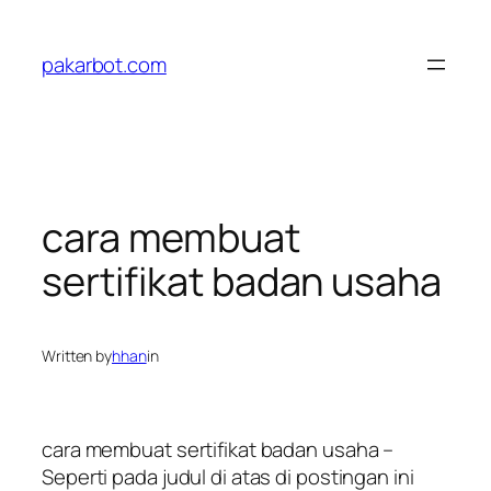
Skip
to
pakarbot.com
content
cara membuat
sertifikat badan usaha
Written by
hhan
in
cara membuat sertifikat badan usaha –
Seperti pada judul di atas di postingan ini