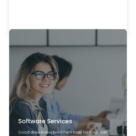
Load More
Software Services
Good draw knew bred ham busy his hour. Ask