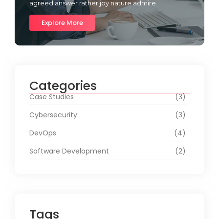
agreed answer rather joy nature admire.
Explore More
Categories
Case Studies
(3)
Cybersecurity
(3)
DevOps
(4)
Software Development
(2)
Tags