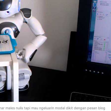
nar males nulis tapi mau ngeluarin modal dikit dengan pesan blog