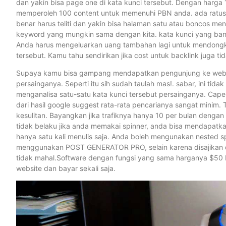
dan yakin bisa page one di kata kunci tersebut. Dengan harga 
memperoleh 100 content untuk memenuhi PBN anda. ada ratusan
benar harus teliti dan yakin bisa halaman satu atau boncos me
keyword yang mungkin sama dengan kita. kata kunci yang ban
Anda harus mengeluarkan uang tambahan lagi untuk mendongk
tersebut. Kamu tahu sendirikan jika cost untuk backlink juga ti
Supaya kamu bisa gampang mendapatkan pengunjung ke web ini s
persainganya. Seperti itu sih sudah taulah mas!. sabar, ini tid
menganalisa satu-satu kata kunci tersebut persainganya. Capek
dari hasil google suggest rata-rata pencarianya sangat minim. 
kesulitan. Bayangkan jika trafiknya hanya 10 per bulan dengan 
tidak belaku jika anda memakai spinner, anda bisa mendapatk
hanya satu kali menulis saja. Anda boleh mengunakan nested s
menggunakan POST GENERATOR PRO, selain karena disajikan dal
tidak mahal.Software dengan fungsi yang sama harganya $50
website dan bayar sekali saja.