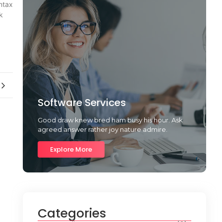
ntax
k
Software Services
Good draw knew bred ham busy his hour. Ask
agreed answer rather joy nature admire.
Explore More
Categories