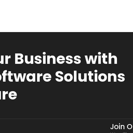
r Business with
ftware Solutions
ure
Join 