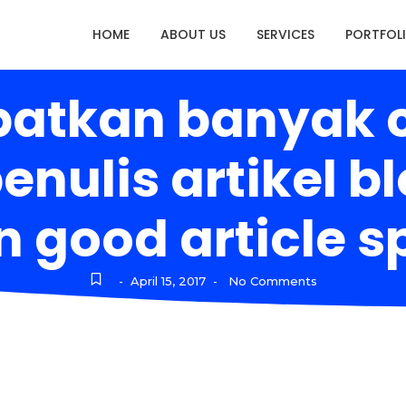
HOME
ABOUT US
SERVICES
PORTFOL
atkan banyak c
penulis artikel 
good article sp
April 15, 2017
No Comments
-
-