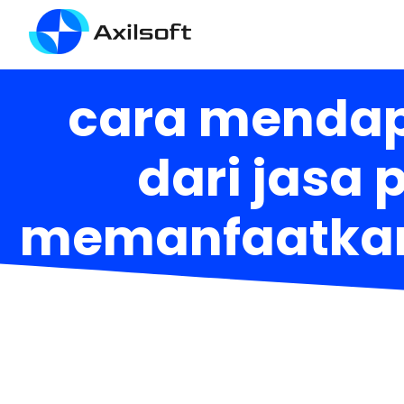
cara mendap
dari jasa 
memanfaatkan 