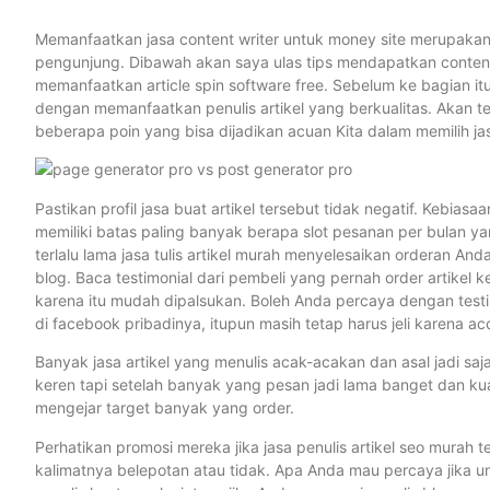
Memanfaatkan jasa content writer untuk money site merupakan p
pengunjung. Dibawah akan saya ulas tips mendapatkan content
memanfaatkan article spin software free. Sebelum ke bagian i
dengan memanfaatkan penulis artikel yang berkualitas. Akan tet
beberapa poin yang bisa dijadikan acuan Kita dalam memilih jas
Pastikan profil jasa buat artikel tersebut tidak negatif. Kebia
memiliki batas paling banyak berapa slot pesanan per bulan yan
terlalu lama jasa tulis artikel murah menyelesaikan orderan A
blog. Baca testimonial dari pembeli yang pernah order artikel k
karena itu mudah dipalsukan. Boleh Anda percaya dengan testim
di facebook pribadinya, itupun masih tetap harus jeli karena ac
Banyak jasa artikel yang menulis acak-acakan dan asal jadi s
keren tapi setelah banyak yang pesan jadi lama banget dan kual
mengejar target banyak yang order.
Perhatikan promosi mereka jika jasa penulis artikel seo murah t
kalimatnya belepotan atau tidak. Apa Anda mau percaya jika 