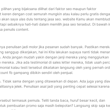
ilihan yang bijaksana dilihat dari faktor seo maupun faktor
 keren dengan cost semurah mungkin atau kalau perlu gratis deng
tu akan saya ulas dulu tentang jasa seo. website Kamu akan memblu
api sebaiknya hati-hati dalam memilih jasa seo tersebut. Di bawah i
a penulis content.
saanya penulisan jadi molor jika pesanan sudah banyak. Pastikan merek
g sanggup dikerjakan, hal ini Kita lakukan supaya nanti tidak menan
nda. Anda jangan mudah yakin dengan janji mereka yang menggiurkan 
e mereka. Jika ada testimonial di sales letter mereka, tidak usah per
onial kalau testi tersebut dikatakan langsung oleh yang pernah ord
count fb gampang dibikin sendiri oleh penjual.
aja. Tidak sama dengan yang ditawarkan di depan. Ada juga yang dia
itasnya jelek. Penulisan asal jadi yang penting cepat selesai karena
ersebut termasuk pemula. Teliti tanda baca, huruf besar kecil, dan
untuk pembuatan promo saja masih belepotan? Langsung skip saja ke