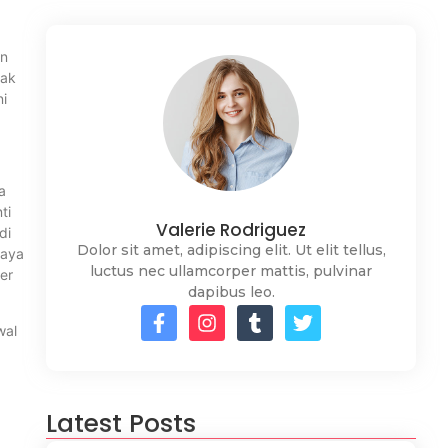
an
dak
ni
a
ti
Valerie Rodriguez
di
Dolor sit amet, adipiscing elit. Ut elit tellus,
caya
luctus nec ullamcorper mattis, pulvinar
er
dapibus leo.
wal
Latest Posts