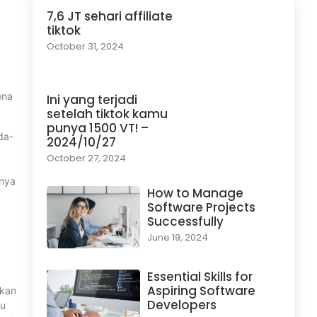
7,6 JT sehari affiliate
tiktok
October 31, 2024
ena
Ini yang terjadi
setelah tiktok kamu
punya 1500 VT! –
da-
2024/10/27
October 27, 2024
anya
How to Manage
Software Projects
Successfully
June 19, 2024
Essential Skills for
Aspiring Software
akan
Developers
lu