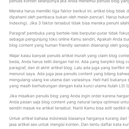
penulis konten selanjutnya jika Anda menemui penulis blog yang 
Mereka harus memiliki tiga faktor berikut ini. artikel blog tida
dipahami oleh pembaca bukan oleh mesin pencari. Harus hukumn
Indexing). Jika 3 faktor tersebut tidak bisa mereka penuhi silahk
Paragraf pembuka yang bertele-tele berputar-putar tidak fokus k
sebagai pengunjung toko online Kamu sendiri, Apakah Anda bu
blog content yang human friendly semakin disenangi oleh goog
Wajar kalau banyak penulis artikel murah yang claim blog cont
beda, Anda harus teliti dengan hal ini. Ada yang berpikir blog c
paragraf, dan di akhir artikel blog. Lalu ada juga yang berfikir 
menurut saya. Ada juga jasa penulis content yang bilang bahwa
mengulang-ulang kw utama dan variasinya. Hati-hati bukanya seo
yang masih berhubungan dengan kata kunci utama itulah LSI (L
Jika misalkan penulis blog yang Anda ingin order karena harga
Anda pesan saja blog content yang natural tanpa optimasi untuk
sendiri masuk ke artikel tersebut. Nanti Kamu bisa edit sediki
Untuk artikel bahasa indonesia biasanya harganya kurang dari
jasa artikel seo untuk mengisi konten. Dan tentu daftar kata k