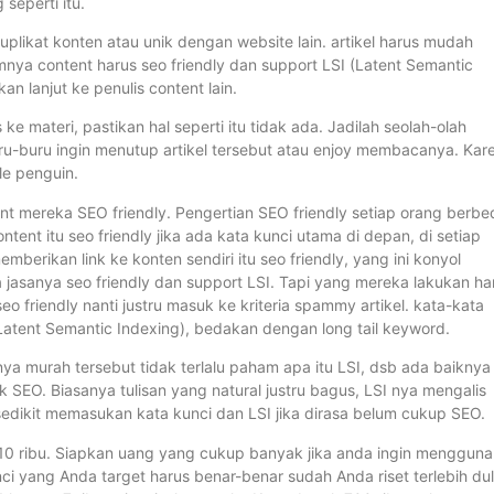
seperti itu.
k duplikat konten atau unik dengan website lain. artikel harus mudah
ya content harus seo friendly dan support LSI (Latent Semantic
an lanjut ke penulis content lain.
e materi, pastikan hal seperti itu tidak ada. Jadilah seolah-olah
ru-buru ingin menutup artikel tersebut atau enjoy membacanya. Kar
le penguin.
ent mereka SEO friendly. Pengertian SEO friendly setiap orang berbe
ontent itu seo friendly jika ada kata kunci utama di depan, di setiap
memberikan link ke konten sendiri itu seo friendly, yang ini konyol
 jasanya seo friendly dan support LSI. Tapi yang mereka lakukan h
 friendly nanti justru masuk ke kriteria spammy artikel. kata-kata
atent Semantic Indexing), bedakan dengan long tail keyword.
nya murah tersebut tidak terlalu paham apa itu LSI, dsb ada baiknya
 SEO. Biasanya tulisan yang natural justru bagus, LSI nya mengalis
t-sedikit memasukan kata kunci dan LSI jika dirasa belum cukup SEO.
 10 ribu. Siapkan uang yang cukup banyak jika anda ingin menggun
unci yang Anda target harus benar-benar sudah Anda riset terlebih du