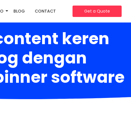
IO
BLOG
CONTACT
Get a Quote
ontent keren
blog dengan
inner software