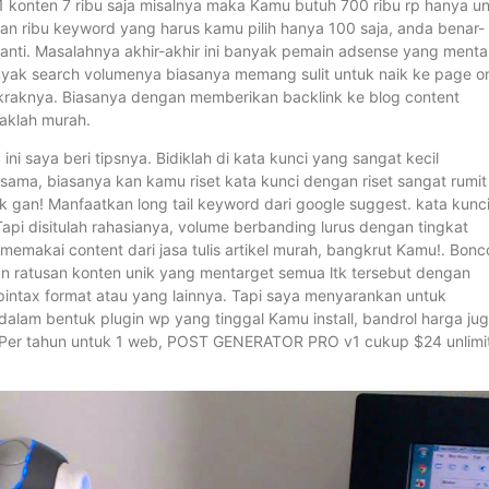
1 konten 7 ribu saja misalnya maka Kamu butuh 700 ribu rp hanya u
 ribu keyword yang harus kamu pilih hanya 100 saja, anda benar-
nanti. Masalahnya akhir-akhir ini banyak pemain adsense yang menta
yak search volumenya biasanya memang sulit untuk naik ke page o
raknya. Biasanya dengan memberikan backlink ke blog content
daklah murah.
aya beri tipsnya. Bidiklah di kata kunci yang sangat kecil
ak sama, biasanya kan kamu riset kata kunci dengan riset sangat rumit
 gan! Manfaatkan long tail keyword dari google suggest. kata kunc
Tapi disitulah rahasianya, volume berbanding lurus dengan tingkat
memakai content dari jasa tulis artikel murah, bangkrut Kamu!. Bonc
an ratusan konten unik yang mentarget semua ltk tersebut dengan
pintax format atau yang lainnya. Tapi saya menyarankan untuk
am bentuk plugin wp yang tinggal Kamu install, bandrol harga ju
 Per tahun untuk 1 web, POST GENERATOR PRO v1 cukup $24 unlimi