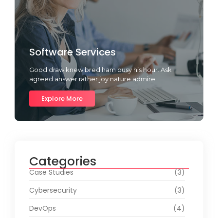
Software Services
Good draw knew bred ham busy his hour. Ask
agreed answer rather joy nature admire.
Explore More
Categories
Case Studies
(3)
Cybersecurity
(3)
DevOps
(4)