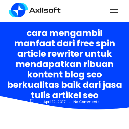
cara mengambil
manfaat dari free spin
article rewriter untuk
mendapatkan ribuan
kontent blog seo
berkualitas baik dari jasa
tulis artikel seo
-
-
April 12, 2017
No Comments