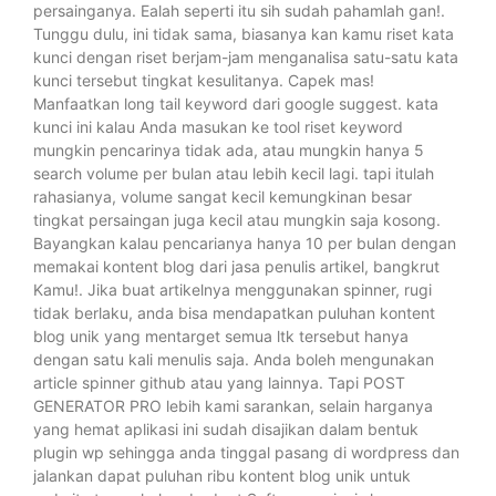
persainganya. Ealah seperti itu sih sudah pahamlah gan!.
Tunggu dulu, ini tidak sama, biasanya kan kamu riset kata
kunci dengan riset berjam-jam menganalisa satu-satu kata
kunci tersebut tingkat kesulitanya. Capek mas!
Manfaatkan long tail keyword dari google suggest. kata
kunci ini kalau Anda masukan ke tool riset keyword
mungkin pencarinya tidak ada, atau mungkin hanya 5
search volume per bulan atau lebih kecil lagi. tapi itulah
rahasianya, volume sangat kecil kemungkinan besar
tingkat persaingan juga kecil atau mungkin saja kosong.
Bayangkan kalau pencarianya hanya 10 per bulan dengan
memakai kontent blog dari jasa penulis artikel, bangkrut
Kamu!. Jika buat artikelnya menggunakan spinner, rugi
tidak berlaku, anda bisa mendapatkan puluhan kontent
blog unik yang mentarget semua ltk tersebut hanya
dengan satu kali menulis saja. Anda boleh mengunakan
article spinner github atau yang lainnya. Tapi POST
GENERATOR PRO lebih kami sarankan, selain harganya
yang hemat aplikasi ini sudah disajikan dalam bentuk
plugin wp sehingga anda tinggal pasang di wordpress dan
jalankan dapat puluhan ribu kontent blog unik untuk