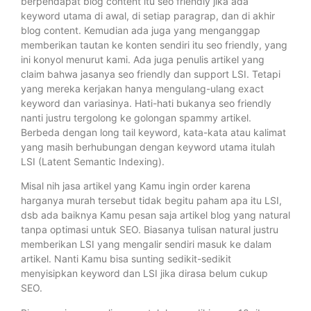
berpendapat blog content itu seo friendly jika ada
keyword utama di awal, di setiap paragrap, dan di akhir
blog content. Kemudian ada juga yang menganggap
memberikan tautan ke konten sendiri itu seo friendly, yang
ini konyol menurut kami. Ada juga penulis artikel yang
claim bahwa jasanya seo friendly dan support LSI. Tetapi
yang mereka kerjakan hanya mengulang-ulang exact
keyword dan variasinya. Hati-hati bukanya seo friendly
nanti justru tergolong ke golongan spammy artikel.
Berbeda dengan long tail keyword, kata-kata atau kalimat
yang masih berhubungan dengan keyword utama itulah
LSI (Latent Semantic Indexing).
Misal nih jasa artikel yang Kamu ingin order karena
harganya murah tersebut tidak begitu paham apa itu LSI,
dsb ada baiknya Kamu pesan saja artikel blog yang natural
tanpa optimasi untuk SEO. Biasanya tulisan natural justru
memberikan LSI yang mengalir sendiri masuk ke dalam
artikel. Nanti Kamu bisa sunting sedikit-sedikit
menyisipkan keyword dan LSI jika dirasa belum cukup
SEO.