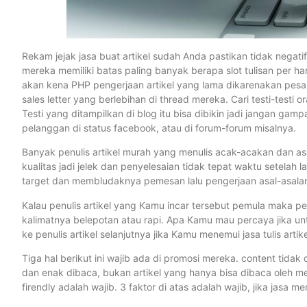
Rekam jejak jasa buat artikel sudah Anda pastikan tidak negati
mereka memiliki batas paling banyak berapa slot tulisan per ha
akan kena PHP pengerjaan artikel yang lama dikarenakan pe
sales letter yang berlebihan di thread mereka. Cari testi-testi 
Testi yang ditampilkan di blog itu bisa dibikin jadi jangan gamp
pelanggan di status facebook, atau di forum-forum misalnya.
Banyak penulis artikel murah yang menulis acak-acakan dan a
kualitas jadi jelek dan penyelesaian tidak tepat waktu setela
target dan membludaknya pemesan lalu pengerjaan asal-asalan,
Kalau penulis artikel yang Kamu incar tersebut pemula maka pe
kalimatnya belepotan atau rapi. Apa Kamu mau percaya jika u
ke penulis artikel selanjutnya jika Kamu menemui jasa tulis artik
Tiga hal berikut ini wajib ada di promosi mereka. content tida
dan enak dibaca, bukan artikel yang hanya bisa dibaca oleh me
firendly adalah wajib. 3 faktor di atas adalah wajib, jika jasa me