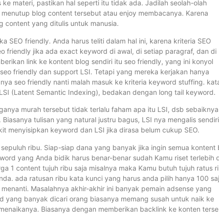
e materi, pastikan hal seperti itu tidak ada. Jadilah seolah-olah
in menutup blog content tersebut atau enjoy membacanya. Karena
 content yang ditulis untuk manusia.
ka SEO friendly. Anda harus teliti dalam hal ini, karena kriteria SEO
eo friendly jika ada exact keyword di awal, di setiap paragraf, dan di
an link ke kontent blog sendiri itu seo friendly, yang ini konyol
 seo friendly dan support LSI. Tetapi yang mereka kerjakan hanya
ya seo friendly nanti malah masuk ke kriteria keyword stuffing. kat
SI (Latent Semantic Indexing), bedakan dengan long tail keyword.
ganya murah tersebut tidak terlalu faham apa itu LSI, dsb sebaiknya
Biasanya tulisan yang natural justru bagus, LSI nya mengalis sendiri
ikit menyisipkan keyword dan LSI jika dirasa belum cukup SEO.
sepuluh ribu. Siap-siap dana yang banyak jika ingin semua kontent 
yword yang Anda bidik harus benar-benar sudah Kamu riset terlebih 
ga 1 content tujuh ribu saja misalnya maka Kamu butuh tujuh ratus r
a. ada ratusan ribu kata kunci yang harus anda pilih hanya 100 saj
r menanti. Masalahnya akhir-akhir ini banyak pemain adsense yang
d yang banyak dicari orang biasanya memang susah untuk naik ke
menaikanya. Biasanya dengan memberikan backlink ke konten terse