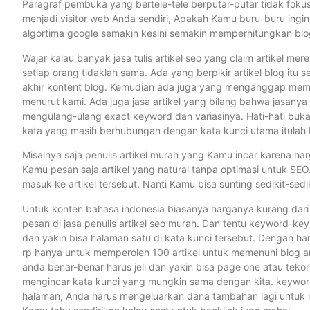
Paragraf pembuka yang bertele-tele berputar-putar tidak fokus k
menjadi visitor web Anda sendiri, Apakah Kamu buru-buru ing
algortima google semakin kesini semakin memperhitungkan blog
Wajar kalau banyak jasa tulis artikel seo yang claim artikel mere
setiap orang tidaklah sama. Ada yang berpikir artikel blog itu s
akhir kontent blog. Kemudian ada juga yang menganggap memberik
menurut kami. Ada juga jasa artikel yang bilang bahwa jasanya
mengulang-ulang exact keyword dan variasinya. Hati-hati bukan
kata yang masih berhubungan dengan kata kunci utama itulah L
Misalnya saja penulis artikel murah yang Kamu incar karena har
Kamu pesan saja artikel yang natural tanpa optimasi untuk SEO. 
masuk ke artikel tersebut. Nanti Kamu bisa sunting sedikit-sed
Untuk konten bahasa indonesia biasanya harganya kurang dari 
pesan di jasa penulis artikel seo murah. Dan tentu keyword-ke
dan yakin bisa halaman satu di kata kunci tersebut. Dengan har
rp hanya untuk memperoleh 100 artikel untuk memenuhi blog and
anda benar-benar harus jeli dan yakin bisa page one atau teko
mengincar kata kunci yang mungkin sama dengan kita. keywor
halaman, Anda harus mengeluarkan dana tambahan lagi untuk 