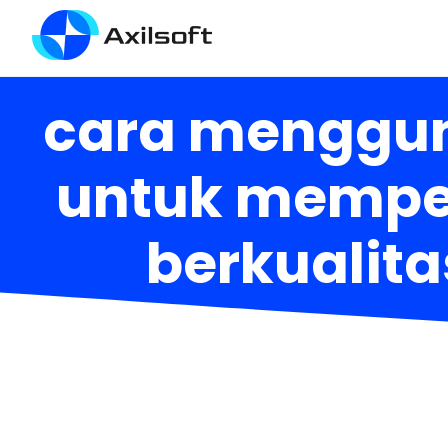
cara mengguna
untuk memper
berkualitas