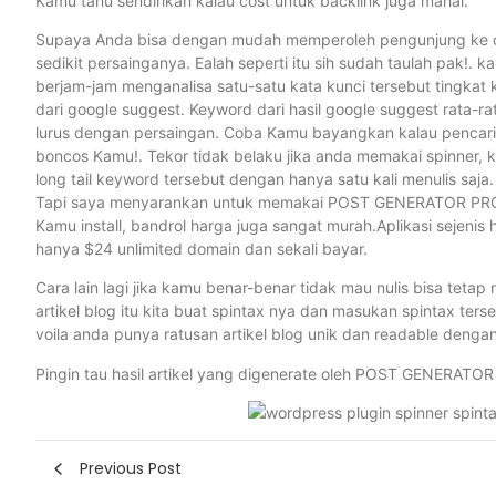
Kamu tahu sendirikan kalau cost untuk backlink juga mahal.
Supaya Anda bisa dengan mudah memperoleh pengunjung ke olsh
sedikit persainganya. Ealah seperti itu sih sudah taulah pak!. k
berjam-jam menganalisa satu-satu kata kunci tersebut tingkat
dari google suggest. Keyword dari hasil google suggest rata-r
lurus dengan persaingan. Coba Kamu bayangkan kalau pencarian
boncos Kamu!. Tekor tidak belaku jika anda memakai spinner, 
long tail keyword tersebut dengan hanya satu kali menulis saja
Tapi saya menyarankan untuk memakai POST GENERATOR PRO, se
Kamu install, bandrol harga juga sangat murah.Aplikasi sejen
hanya $24 unlimited domain dan sekali bayar.
Cara lain lagi jika kamu benar-benar tidak mau nulis bisa tetap me
artikel blog itu kita buat spintax nya dan masukan spintax 
voila anda punya ratusan artikel blog unik dan readable denga
Pingin tau hasil artikel yang digenerate oleh POST GENERATOR P
Previous Post