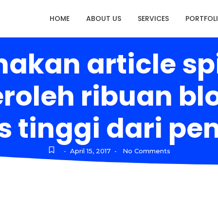
HOME
ABOUT US
SERVICES
PORTFOL
kan article spi
oleh ribuan blo
 tinggi dari pen
April 15, 2017
No Comments
-
-