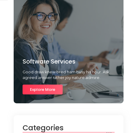
Software Services
Good draw knew bred ham busy his hour. Ask
agreed answer rather joy nature admire.
Explore More
Categories