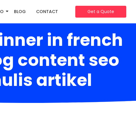
IO
BLOG
CONTACT
Get a Quote
nner in french
g content seo
ulis artikel