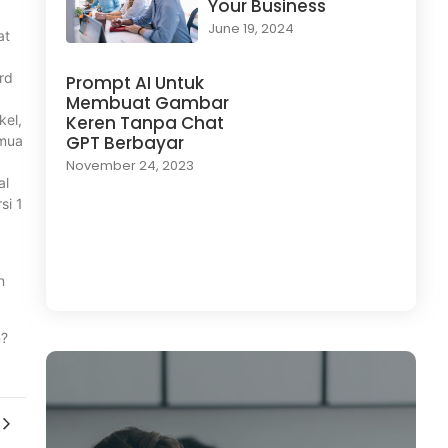
Your Business
June 19, 2024
at
rd
Prompt AI Untuk
Membuat Gambar
kel,
Keren Tanpa Chat
GPT Berbayar
emua
.
November 24, 2023
al
si 1
Load More
n
n?