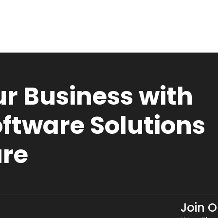
r Business with
ftware Solutions
ure
Join 