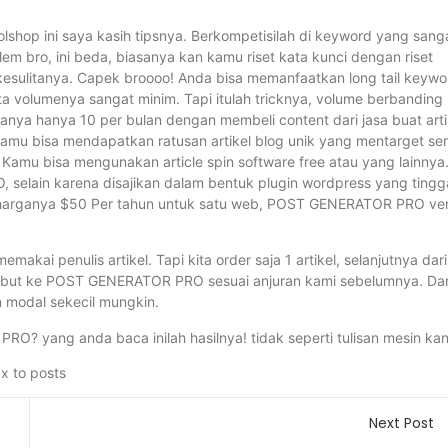
op ini saya kasih tipsnya. Berkompetisilah di keyword yang sang
alem bro, ini beda, biasanya kan kamu riset kata kunci dengan riset
 kesulitanya. Capek broooo! Anda bisa memanfaatkan long tail keywo
ata volumenya sangat minim. Tapi itulah tricknya, volume berbanding
ya hanya 10 per bulan dengan membeli content dari jasa buat arti
kamu bisa mendapatkan ratusan artikel blog unik yang mentarget s
. Kamu bisa mengunakan article spin software free atau yang lainnya
lain karena disajikan dalam bentuk plugin wordpress yang tingg
is harganya $50 Per tahun untuk satu web, POST GENERATOR PRO ver
makai penulis artikel. Tapi kita order saja 1 artikel, selanjutnya dari
tersebut ke POST GENERATOR PRO sesuai anjuran kami sebelumnya. Da
n modal sekecil mungkin.
RO? yang anda baca inilah hasilnya! tidak seperti tulisan mesin ka
Next Post