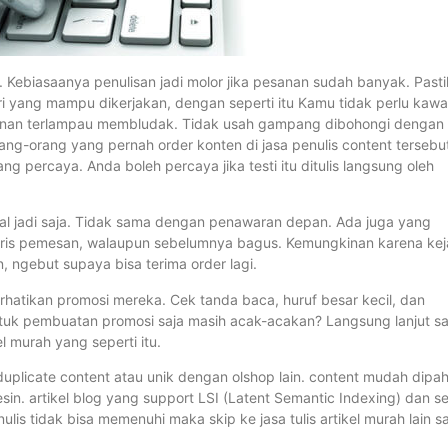
f. Kebiasaanya penulisan jadi molor jika pesanan sudah banyak. Past
ri yang mampu dikerjakan, dengan seperti itu Kamu tidak perlu kawat
sanan terlampau membludak. Tidak usah gampang dibohongi dengan
orang-orang yang pernah order konten di jasa penulis content tersebu
ang percaya. Anda boleh percaya jika testi itu ditulis langsung oleh
sal jadi saja. Tidak sama dengan penawaran depan. Ada juga yang
h laris pemesan, walaupun sebelumnya bagus. Kemungkinan karena kej
 ngebut supaya bisa terima order lagi.
rhatikan promosi mereka. Cek tanda baca, huruf besar kecil, dan
ntuk pembuatan promosi saja masih acak-acakan? Langsung lanjut sa
el murah yang seperti itu.
k duplicate content atau unik dengan olshop lain. content mudah dipa
sin. artikel blog yang support LSI (Latent Semantic Indexing) dan s
nulis tidak bisa memenuhi maka skip ke jasa tulis artikel murah lain sa