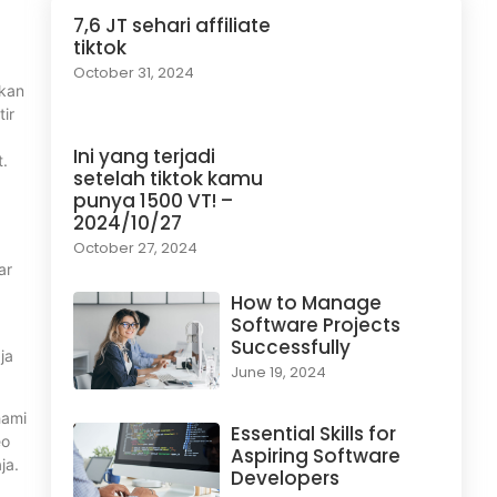
7,6 JT sehari affiliate
tiktok
October 31, 2024
ikan
ir
Ini yang terjadi
t.
setelah tiktok kamu
punya 1500 VT! –
2024/10/27
October 27, 2024
ar
How to Manage
Software Projects
Successfully
ja
June 19, 2024
hami
Essential Skills for
eo
Aspiring Software
ja.
Developers