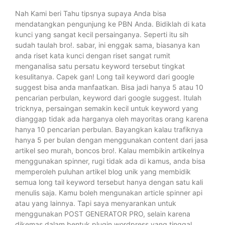
Nah Kami beri Tahu tipsnya supaya Anda bisa
mendatangkan pengunjung ke PBN Anda. Bidiklah di kata
kunci yang sangat kecil persainganya. Seperti itu sih
sudah taulah bro!. sabar, ini enggak sama, biasanya kan
anda riset kata kunci dengan riset sangat rumit
menganalisa satu persatu keyword tersebut tingkat
kesulitanya. Capek gan! Long tail keyword dari google
suggest bisa anda manfaatkan. Bisa jadi hanya 5 atau 10
pencarian perbulan, keyword dari google suggest. Itulah
tricknya, persaingan semakin kecil untuk keyword yang
dianggap tidak ada harganya oleh mayoritas orang karena
hanya 10 pencarian perbulan. Bayangkan kalau trafiknya
hanya 5 per bulan dengan menggunakan content dari jasa
artikel seo murah, boncos bro!. Kalau membikin artikelnya
menggunakan spinner, rugi tidak ada di kamus, anda bisa
memperoleh puluhan artikel blog unik yang membidik
semua long tail keyword tersebut hanya dengan satu kali
menulis saja. Kamu boleh mengunakan article spinner api
atau yang lainnya. Tapi saya menyarankan untuk
menggunakan POST GENERATOR PRO, selain karena
dikemas dalam bentuk plugin wordpress yang tinggal