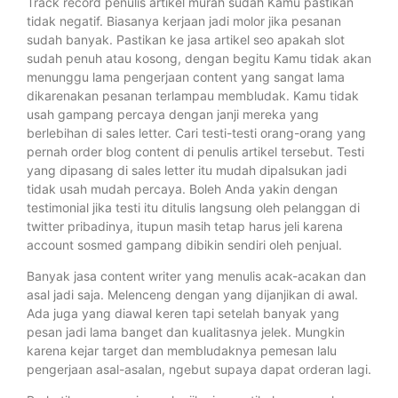
Track record penulis artikel murah sudah Kamu pastikan
tidak negatif. Biasanya kerjaan jadi molor jika pesanan
sudah banyak. Pastikan ke jasa artikel seo apakah slot
sudah penuh atau kosong, dengan begitu Kamu tidak akan
menunggu lama pengerjaan content yang sangat lama
dikarenakan pesanan terlampau membludak. Kamu tidak
usah gampang percaya dengan janji mereka yang
berlebihan di sales letter. Cari testi-testi orang-orang yang
pernah order blog content di penulis artikel tersebut. Testi
yang dipasang di sales letter itu mudah dipalsukan jadi
tidak usah mudah percaya. Boleh Anda yakin dengan
testimonial jika testi itu ditulis langsung oleh pelanggan di
twitter pribadinya, itupun masih tetap harus jeli karena
account sosmed gampang dibikin sendiri oleh penjual.
Banyak jasa content writer yang menulis acak-acakan dan
asal jadi saja. Melenceng dengan yang dijanjikan di awal.
Ada juga yang diawal keren tapi setelah banyak yang
pesan jadi lama banget dan kualitasnya jelek. Mungkin
karena kejar target dan membludaknya pemesan lalu
pengerjaan asal-asalan, ngebut supaya dapat orderan lagi.