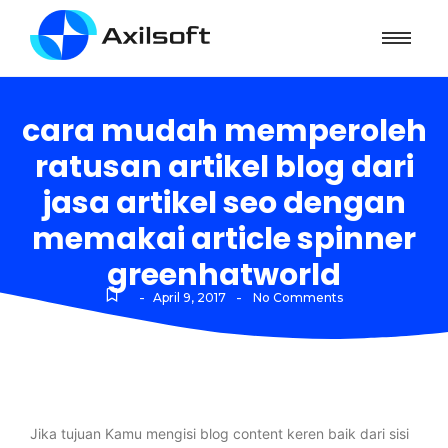
cara mudah memperoleh
ratusan artikel blog dari
jasa artikel seo dengan
memakai article spinner
greenhatworld
-
-
April 9, 2017
No Comments
Jika tujuan Kamu mengisi blog content keren baik dari sisi