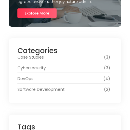
agreed answer rather joy nature admire.
Explore More
Categories
Case Studies
(3)
Cybersecurity
(3)
DevOps
(4)
Software Development
(2)
Tags