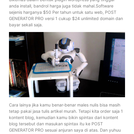
anda install, bandrol harga juga tidak mahal.Software
sejenis harganya $50 Per tahun untuk satu web, POST
GENERATOR PRO versi 1 cukup $24 unlimited domain dan
bayar sekali saja.
Cara lainya jika kamu benar-benar males nulis bisa masih
tetap pakai jasa tulis artikel murah. Tetapi kita order saja 1
kontent blog, kemudian kamu bikin spintax dari kontent
blog tersebut dan masukan spintax itu ke POST
GENERATOR PRO sesuai anjuran saya di atas. Dan yuhuu