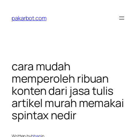
Skip
to
pakarbot.com
content
cara mudah
memperoleh ribuan
konten dari jasa tulis
artikel murah memakai
spintax nedir
Written by
hhan
in