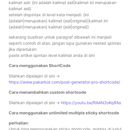
kalimat asli: {ini adalah kalimat asli|kalimat ini merupakan
kalimat asli}
setelah dispintax di level kata menjadi: {ini
{adalah|merupakan} kalimat {asli|original}|kalimat ini
{adalah|merupakan} kalimat {asli|original}}
sekarang buatkan untuk paragraf dibawah ini menjadi
seperti contoh di atas. jangan lupa gunakan nested spintax
jika diperlukan:
paste artikel spintax level kalimat anda di sini
Cara menggunakan ShortCode
Silahkan dipelajari di sini ->
https://www.pakarbot.com/post-generator-pro-shortcode/
Cara menambahkan custom shortcode
Silahkan dipelajari di sini ->
https://youtu.be/RAAN2oKqRAs
Cara menggunakan unlimited multiple sticky shortcode
perhatian
:
Untuk bisa menggunakan sticky shortcode, spintax di judul