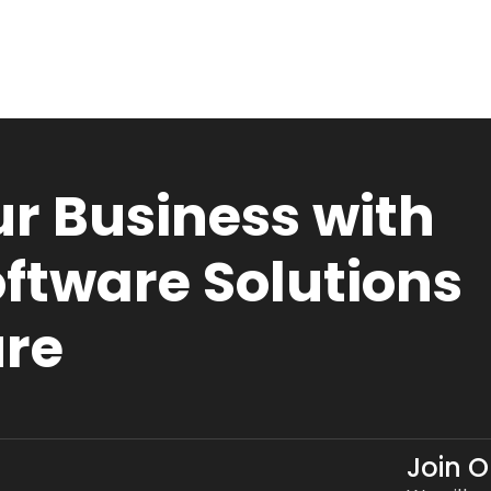
r Business with
ftware Solutions
ure
Join 