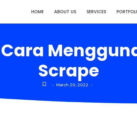
HOME
ABOUT US
SERVICES
PORTFOL
: Cara Mengguna
Scrape
March 20, 2022
-
-