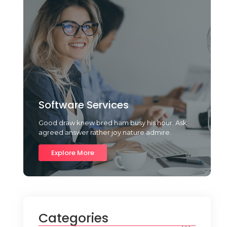
Software Services
Good draw knew bred ham busy his hour. Ask
agreed answer rather joy nature admire.
Explore More
Categories