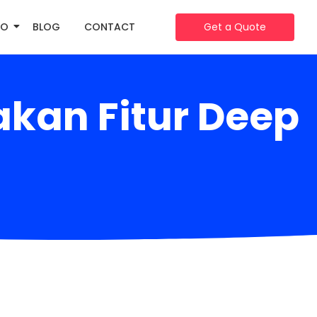
IO
BLOG
CONTACT
Get a Quote
kan Fitur Deep