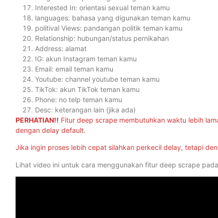
Interested In: orientasi sexual teman kamu
languages: bahasa yang digunakan teman kamu
politival Views: pandangan politik teman kamu
Relationship: hubungan/status pernikahan
Address: alamat
IG: akun Instagram teman kamu
Email: email teman kamu
Youtube: channel youtube teman kamu
TikTok: akun TikTok teman kamu
Phone: no telp teman kamu
Desc: keterangan lain (jika ada)
PERHATIAN!!
Fitur deep scrape membutuhkan waktu lebih lama
dengan delay default.
Jika ingin proses lebih cepat silahkan perkecil delay, tetapi 
Lihat video ini untuk cara menggunakan fitur deep scrape pada