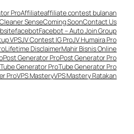
tor Pro
Affiliate
affiliate contest bulanan
Cleaner Sense
Coming Soon
Contact Us
bsite
facebot
Facebot – Auto Join Group
tup VPS
JV Contest IG Pro
JV Humaira Pro
ro
Lifetime Disclaimer
Mahir Bisnis Online
o
Post Generator Pro
Post Generator Pro
Tube Generator Pro
Tube Generator Pro
er Pro
VPS Mastery
VPS Mastery Ratakan