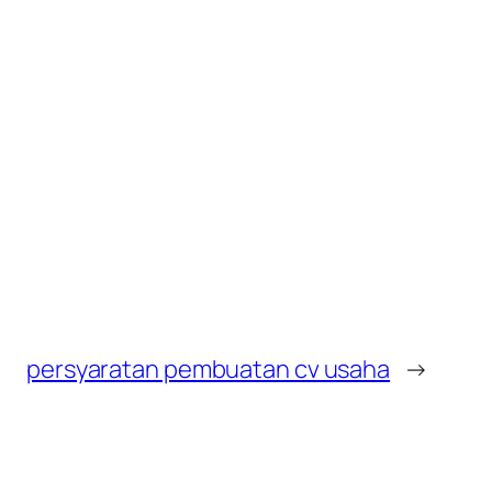
persyaratan pembuatan cv usaha
→