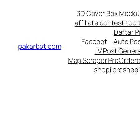
Skip
3D Cover Box Mock
to
affiliate contest tool
content
Daftar 
Facebot – Auto Po
pakarbot.com
JV Post Genera
Map Scraper Pro
Order
shopi pro
shopi