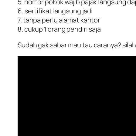
5. nomor pokok wajib pajak langsung da
6. sertifikat langsung jadi
7. tanpa perlu alamat kantor
8. cukup 1 orang pendiri saja
Sudah gak sabar mau tau caranya? sila