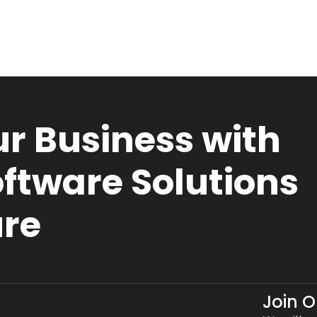
r Business with
ftware Solutions
ure
Join 