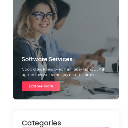
Software Services
Good draw knew bred ham busy his hour. Ask
agreed answer rather joy nature admire.
Explore More
Categories