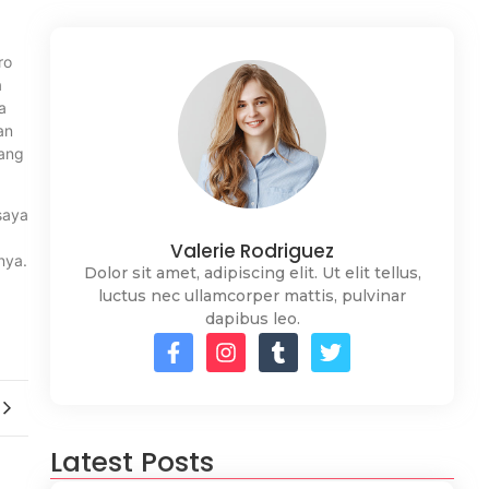
ro
a
a
an
rang
saya
Valerie Rodriguez
nya.
Dolor sit amet, adipiscing elit. Ut elit tellus,
luctus nec ullamcorper mattis, pulvinar
dapibus leo.
Latest Posts