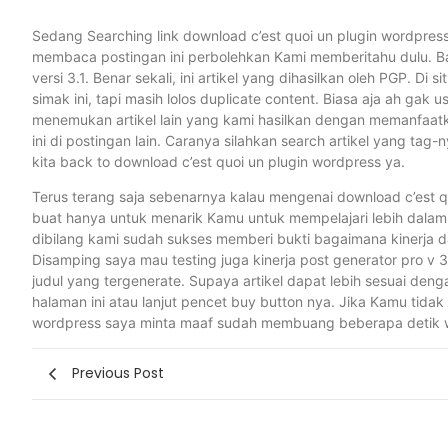
Sedang Searching link download c’est quoi un plugin wordpres
membaca postingan ini perbolehkan Kami memberitahu dulu. B
versi 3.1. Benar sekali, ini artikel yang dihasilkan oleh PGP. D
simak ini, tapi masih lolos duplicate content. Biasa aja ah gak 
menemukan artikel lain yang kami hasilkan dengan memanfaat
ini di postingan lain. Caranya silahkan search artikel yang t
kita back to download c’est quoi un plugin wordpress ya.
Terus terang saja sebenarnya kalau mengenai download c’est quo
buat hanya untuk menarik Kamu untuk mempelajari lebih dalam 
dibilang kami sudah sukses memberi bukti bagaimana kinerja d
Disamping saya mau testing juga kinerja post generator pro v 3
judul yang tergenerate. Supaya artikel dapat lebih sesuai den
halaman ini atau lanjut pencet buy button nya. Jika Kamu tidak 
wordpress saya minta maaf sudah membuang beberapa detik
Previous Post