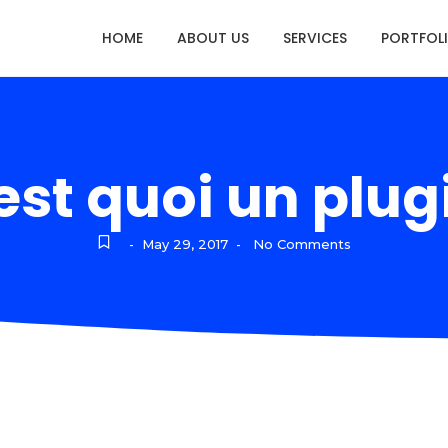
HOME
ABOUT US
SERVICES
PORTFOL
st quoi un plu
May 29, 2017
No Comments
-
-