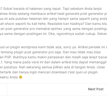
s? Sobat berada di halaman yang tepat. Tapi sebelum Anda lanjut
ahwa Anda sedang membaca artikel hasil generate post generator p
i situs ini ada puluhan halaman lain yang hampir sama seperti yang and
usah shock seperti itu kali hehe. Readable kan hasilnya? Dan kamu bis
kan post generator pro memakai spintax yang sama dengan posting
ag-nya sama dengan postingan ini. Oke, ngocehnya sudah cukup. Seka
i un plugin wordpress kami tidak ada, sorry ya. Artikel pendek ini 
tentang plugin post generator pro saja. Dan mau tidak mau bisa
ari PGP. Buktinya kamu makin penasaran dan masih saja lanjut baca
.1. Yang mana pada versi ini dari dalam artikel kita dapat memanggil
gan judulnya. Nah sekarang semua pilihan ada di tangan Anda. close
tertarik dan hanya ingin mencari download c’est quoi un plugin
 waktu Anda
Next Post