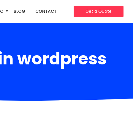
IO
BLOG
CONTACT
Get a Quote
gin wordpress