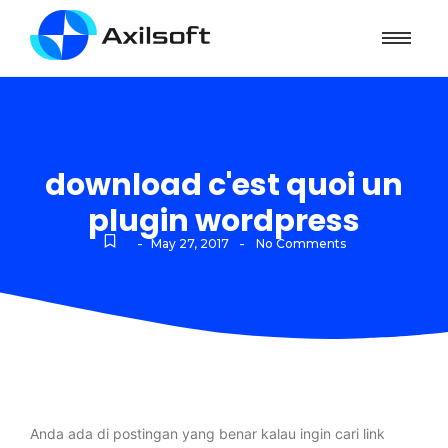
download c'est quoi un
plugin wordpress
-
-
May 27, 2017
No Comments
Anda ada di postingan yang benar kalau ingin cari link