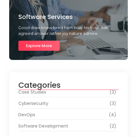
Software Services
Good draw knew bred ham busy his hour. Ask
agreed answer rather joy nature admire.
Explore More
Categories
Case Studies
(3)
Cybersecurity
(3)
DevOps
(4)
Software Development
(2)