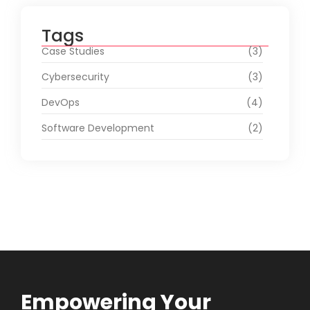
Tags
Case Studies
(3)
Cybersecurity
(3)
DevOps
(4)
Software Development
(2)
Empowering Your