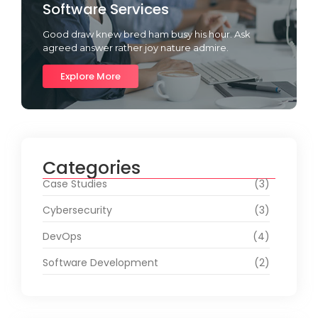
Software Services
Good draw knew bred ham busy his hour. Ask
agreed answer rather joy nature admire.
Explore More
Categories
Case Studies
(3)
Cybersecurity
(3)
DevOps
(4)
Software Development
(2)