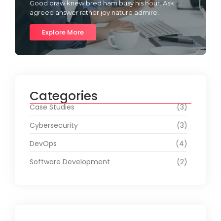
Good draw knew bred ham busy his hour. Ask
agreed answer rather joy nature admire.
Explore More
Categories
Case Studies
(3)
Cybersecurity
(3)
DevOps
(4)
Software Development
(2)