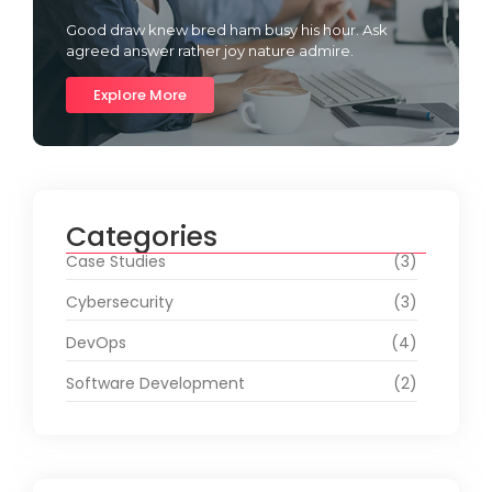
Good draw knew bred ham busy his hour. Ask
agreed answer rather joy nature admire.
Explore More
Categories
Case Studies
(3)
Cybersecurity
(3)
DevOps
(4)
Software Development
(2)