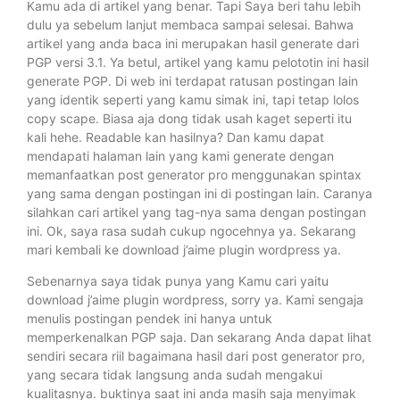
Kamu ada di artikel yang benar. Tapi Saya beri tahu lebih
dulu ya sebelum lanjut membaca sampai selesai. Bahwa
artikel yang anda baca ini merupakan hasil generate dari
PGP versi 3.1. Ya betul, artikel yang kamu pelototin ini hasil
generate PGP. Di web ini terdapat ratusan postingan lain
yang identik seperti yang kamu simak ini, tapi tetap lolos
copy scape. Biasa aja dong tidak usah kaget seperti itu
kali hehe. Readable kan hasilnya? Dan kamu dapat
mendapati halaman lain yang kami generate dengan
memanfaatkan post generator pro menggunakan spintax
yang sama dengan postingan ini di postingan lain. Caranya
silahkan cari artikel yang tag-nya sama dengan postingan
ini. Ok, saya rasa sudah cukup ngocehnya ya. Sekarang
mari kembali ke download j’aime plugin wordpress ya.
Sebenarnya saya tidak punya yang Kamu cari yaitu
download j’aime plugin wordpress, sorry ya. Kami sengaja
menulis postingan pendek ini hanya untuk
memperkenalkan PGP saja. Dan sekarang Anda dapat lihat
sendiri secara riil bagaimana hasil dari post generator pro,
yang secara tidak langsung anda sudah mengakui
kualitasnya. buktinya saat ini anda masih saja menyimak