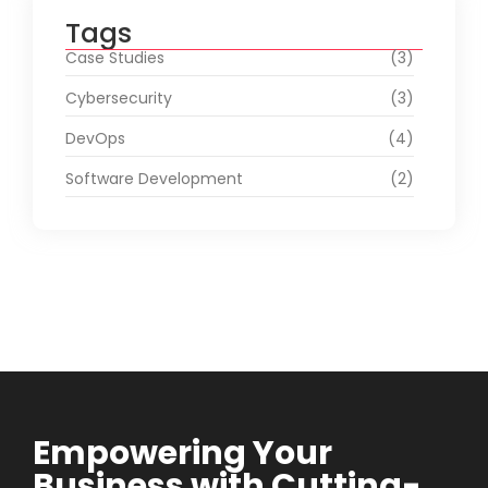
Tags
Case Studies
(3)
Cybersecurity
(3)
DevOps
(4)
Software Development
(2)
Empowering Your
Business with Cutting-