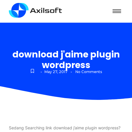
download j'aime plugin
wordpress
-
-
May 27, 2017
No Comments
Sedang Searching link download j’aime plugin wordpress?