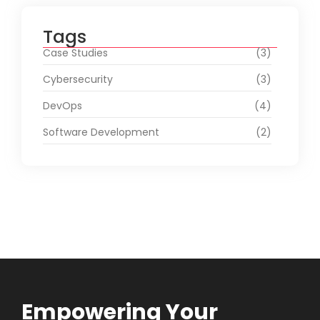
Tags
Case Studies
(3)
Cybersecurity
(3)
DevOps
(4)
Software Development
(2)
Empowering Your