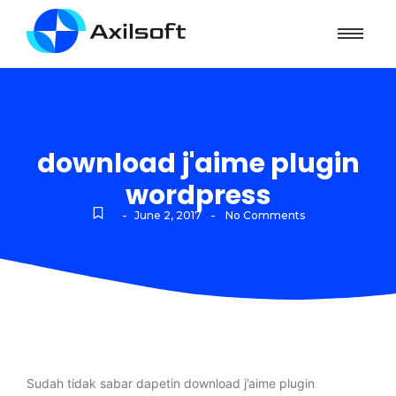
download j'aime plugin
wordpress
-
-
June 2, 2017
No Comments
Sudah tidak sabar dapetin download j’aime plugin