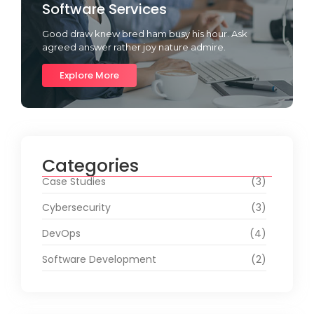
Software Services
Good draw knew bred ham busy his hour. Ask
agreed answer rather joy nature admire.
Explore More
Categories
Case Studies
(3)
Cybersecurity
(3)
DevOps
(4)
Software Development
(2)