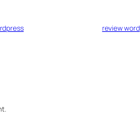
ordpress
review word
t.