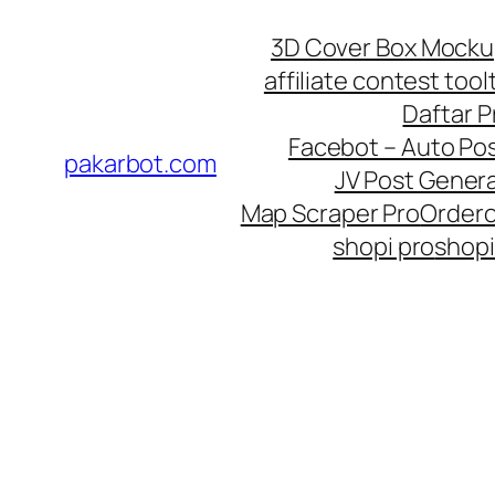
Skip
3D Cover Box Mock
to
affiliate contest tool
content
Daftar 
Facebot – Auto Po
pakarbot.com
JV Post Genera
Map Scraper Pro
Order
shopi pro
shopi