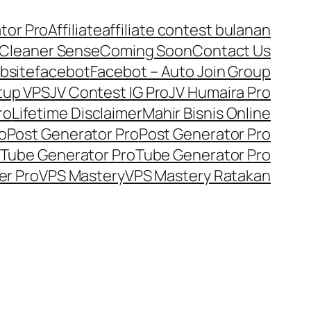
tor Pro
Affiliate
affiliate contest bulanan
Cleaner Sense
Coming Soon
Contact Us
bsite
facebot
Facebot – Auto Join Group
tup VPS
JV Contest IG Pro
JV Humaira Pro
ro
Lifetime Disclaimer
Mahir Bisnis Online
o
Post Generator Pro
Post Generator Pro
Tube Generator Pro
Tube Generator Pro
er Pro
VPS Mastery
VPS Mastery Ratakan