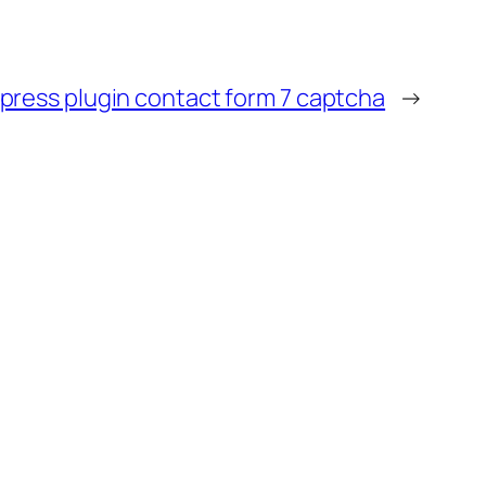
press plugin contact form 7 captcha
→