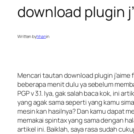
download plugin 
Written by
hhan
in
Mencari tautan download plugin j’aime
beberapa menit dulu ya sebelum membac
PGP v 3.1. Iya, gak salah baca kok, ini a
yang agak sama seperti yang kamu simak 
mesin kan hasilnya? Dan kamu dapat m
memakai spintax yang sama dengan halam
artikel ini. Baiklah, saya rasa sudah c