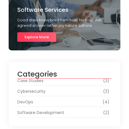
Software Services
Good draw knew bred ham busy his hour. Ask
agreed answer rather joy nature admire.
Explore More
Categories
Case Studies
(3)
Cybersecurity
(3)
DevOps
(4)
Software Development
(2)