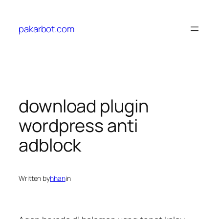
Skip
to
pakarbot.com
content
download plugin
wordpress anti
adblock
Written by
hhan
in