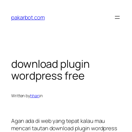
Skip
to
pakarbot.com
content
download plugin
wordpress free
Written by
hhan
in
Agan ada di web yang tepat kalau mau
mencari tautan download plugin wordpress