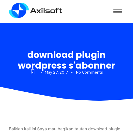
download plugin
wordpress s'abonner
-
-
May 27, 2017
No Comments
Baiklah kali ini Saya mau bagikan tautan download plugin