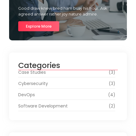
Good draw knew bred ham busy his hour. Ask
agreed answer rather joy nature admire.
Explore More
Categories
Case Studies
(3)
Cybersecurity
(3)
DevOps
(4)
Software Development
(2)