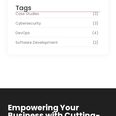
Tags
Case Studies
(3)
Cybersecurity
(3)
DevOps
(4)
Software Development
(2)
Empowering Your
Business with Cutting-