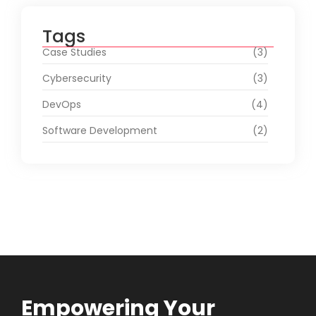
Tags
Case Studies
(3)
Cybersecurity
(3)
DevOps
(4)
Software Development
(2)
Empowering Your