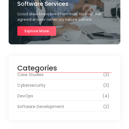
Software Services
Good draw knew bred ham busy his hour. Ask
agreed answer rather joy nature admire.
Explore More
Categories
Case Studies
(3)
Cybersecurity
(3)
DevOps
(4)
Software Development
(2)