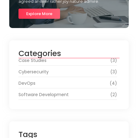
agreed answer rather joy nature admire.
Explore More
Categories
Case Studies
(3)
Cybersecurity
(3)
DevOps
(4)
Software Development
(2)
Tags