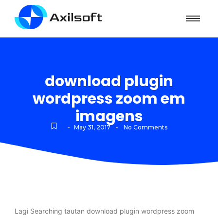
download plugin
wordpress zoom em
imagens
-
-
May 31, 2017
No Comments
Lagi Searching tautan download plugin wordpress zoom