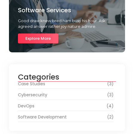
Software Services
Good draw knew bred ham busy his hour. Ask
agreed answer rather joy nature admire.
Explore More
Categories
Case Studies
(3)
Cybersecurity
(3)
DevOps
(4)
Software Development
(2)