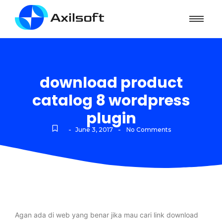
download product
catalog 8 wordpress
plugin
-
-
June 3, 2017
No Comments
Agan ada di web yang benar jika mau cari link download