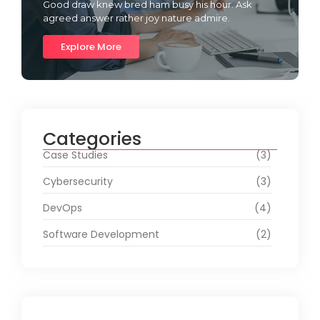
Good draw knew bred ham busy his hour. Ask
agreed answer rather joy nature admire.
Explore More
Categories
Case Studies
(3)
Cybersecurity
(3)
DevOps
(4)
Software Development
(2)