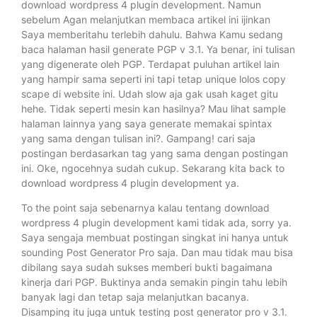
download wordpress 4 plugin development. Namun
sebelum Agan melanjutkan membaca artikel ini ijinkan
Saya memberitahu terlebih dahulu. Bahwa Kamu sedang
baca halaman hasil generate PGP v 3.1. Ya benar, ini tulisan
yang digenerate oleh PGP. Terdapat puluhan artikel lain
yang hampir sama seperti ini tapi tetap unique lolos copy
scape di website ini. Udah slow aja gak usah kaget gitu
hehe. Tidak seperti mesin kan hasilnya? Mau lihat sample
halaman lainnya yang saya generate memakai spintax
yang sama dengan tulisan ini?. Gampang! cari saja
postingan berdasarkan tag yang sama dengan postingan
ini. Oke, ngocehnya sudah cukup. Sekarang kita back to
download wordpress 4 plugin development ya.
To the point saja sebenarnya kalau tentang download
wordpress 4 plugin development kami tidak ada, sorry ya.
Saya sengaja membuat postingan singkat ini hanya untuk
sounding Post Generator Pro saja. Dan mau tidak mau bisa
dibilang saya sudah sukses memberi bukti bagaimana
kinerja dari PGP. Buktinya anda semakin pingin tahu lebih
banyak lagi dan tetap saja melanjutkan bacanya.
Disamping itu juga untuk testing post generator pro v 3.1.