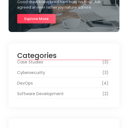
Good draw knew bred ham busy his hour. Ask
agreed answer rather joy nature admire.
Explore More
Categories
Case Studies
(3)
Cybersecurity
(3)
DevOps
(4)
Software Development
(2)