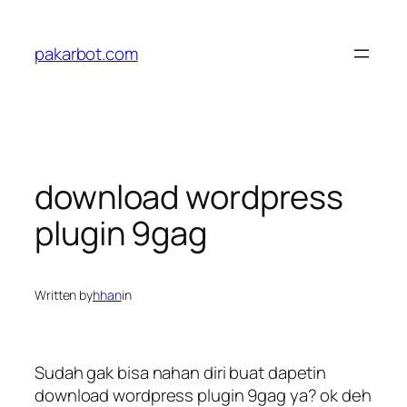
Skip
to
pakarbot.com
content
download wordpress
plugin 9gag
Written by
hhan
in
Sudah gak bisa nahan diri buat dapetin
download wordpress plugin 9gag ya? ok deh