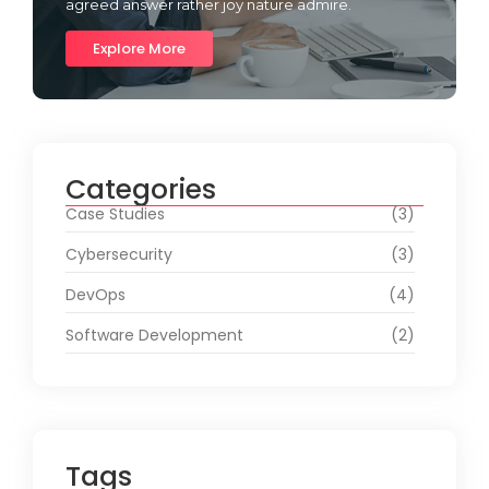
agreed answer rather joy nature admire.
Explore More
Categories
Case Studies
(3)
Cybersecurity
(3)
DevOps
(4)
Software Development
(2)
Tags