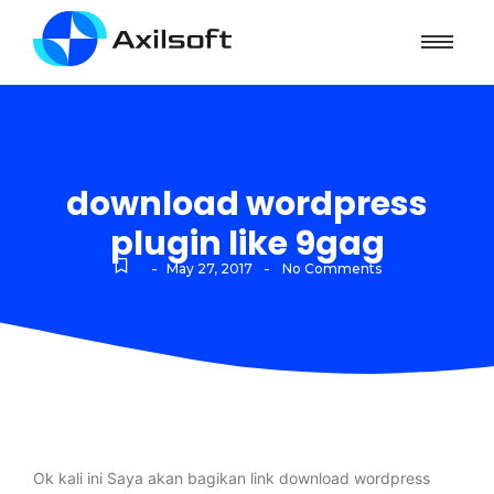
download wordpress
plugin like 9gag
-
-
May 27, 2017
No Comments
Ok kali ini Saya akan bagikan link download wordpress