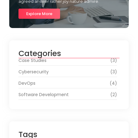
agreed answer rather joy nature admire.
Explore More
Categories
Case Studies
(3)
Cybersecurity
(3)
DevOps
(4)
Software Development
(2)
Tags