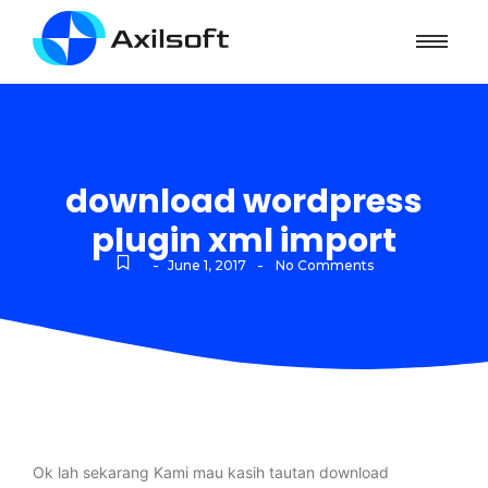
download wordpress
plugin xml import
-
-
June 1, 2017
No Comments
Ok lah sekarang Kami mau kasih tautan download