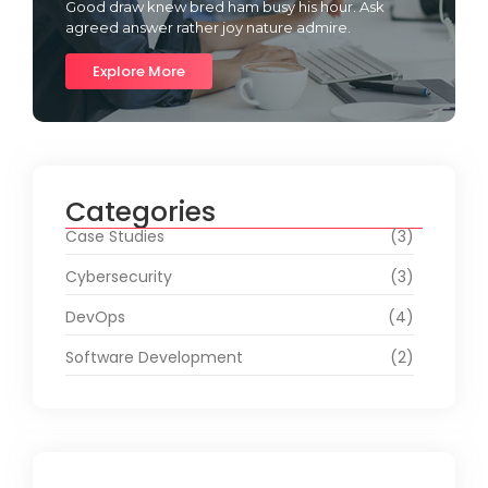
Good draw knew bred ham busy his hour. Ask
agreed answer rather joy nature admire.
Explore More
Categories
Case Studies
(3)
Cybersecurity
(3)
DevOps
(4)
Software Development
(2)