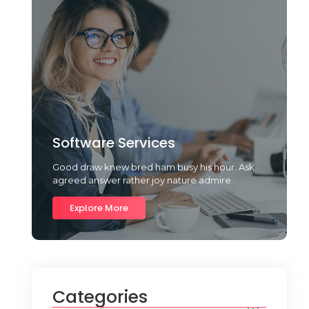
Software Services
Good draw knew bred ham busy his hour. Ask
agreed answer rather joy nature admire.
Explore More
Categories