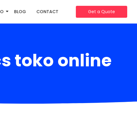
IO
BLOG
CONTACT
Get a Quote
s toko online