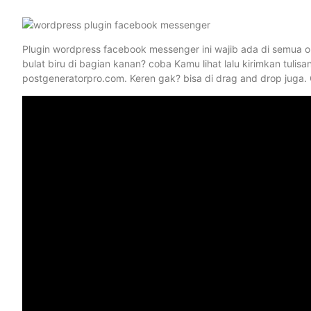
Plugin wordpress facebook messenger ini wajib ada di semua o
bulat biru di bagian kanan? coba Kamu lihat lalu kirimkan tul
postgeneratorpro.com. Keren gak? bisa di drag and drop juga