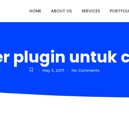
HOME
ABOUT US
SERVICES
PORTFOL
 plugin untuk c
May 3, 2017
No Comments
-
-