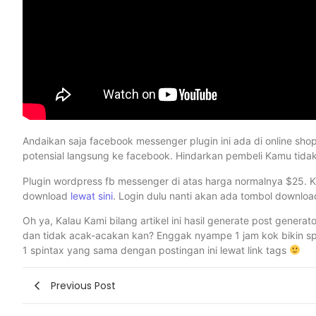
Andaikan saja facebook messenger plugin ini ada di online s
potensial langsung ke facebook. Hindarkan pembeli Kamu tidak t
Plugin wordpress fb messenger di atas harga normalnya $25. Kab
download
lewat sini
. Login dulu nanti akan ada tombol download
Oh ya, Kalau Kami bilang artikel ini hasil generate post generat
dan tidak acak-acakan kan? Enggak nyampe 1 jam kok bikin spin
1 spintax yang sama dengan postingan ini lewat link tags
Previous Post