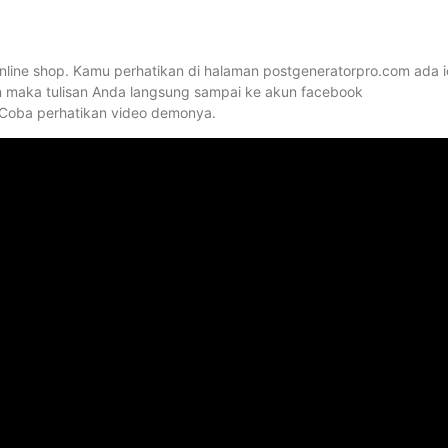
nline shop. Kamu perhatikan di halaman postgeneratorpro.com ada 
isan maka tulisan Anda langsung sampai ke akun facebook
. Coba perhatikan video demonya.