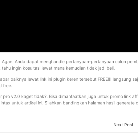
hop Agan. Anda dapat menghandle pertanyaan-pertanyaan calon pemb
ahu ingin kosultasi lewat mana kemudian tidak jadi beli.
ar baiknya lewat link ini plugin keren tersebut FREE!!! langsung sa
 free.
or pro v2.0 kaget tidak?. Bisa dimanfaatkan juga untuk promo link aff
tax untuk artikel ini. Silahkan bandingkan halaman hasil generate d
Next Post