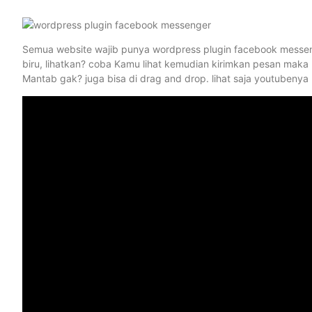
Semua website wajib punya wordpress plugin facebook messeng
biru, lihatkan? coba Kamu lihat kemudian kirimkan pesan maka
Mantab gak? juga bisa di drag and drop. lihat saja youtubenya b