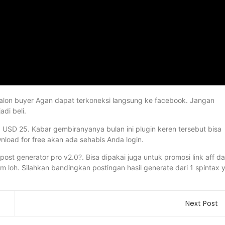
 calon buyer Agan dapat terkoneksi langsung ke facebook. Jangan
di beli.
USD 25. Kabar gembiranyanya bulan ini plugin keren tersebut bisa
wnload for free akan ada sehabis Anda login.
 post generator pro v2.0?. Bisa dipakai juga untuk promosi link aff d
m loh. Silahkan bandingkan postingan hasil generate dari 1 spintax 
Next Post