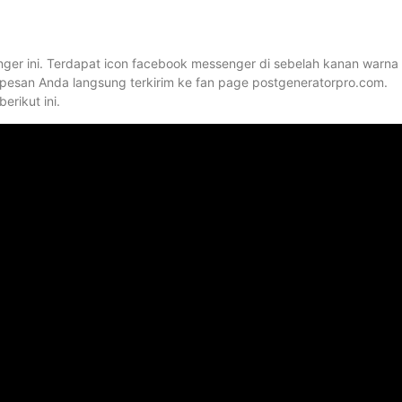
er ini. Terdapat icon facebook messenger di sebelah kanan warna
 pesan Anda langsung terkirim ke fan page postgeneratorpro.com.
erikut ini.