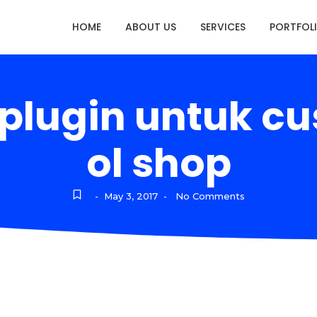
HOME
ABOUT US
SERVICES
PORTFOL
plugin untuk cu
ol shop
May 3, 2017
No Comments
-
-