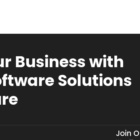
r Business with
ftware Solutions
ure
Join 