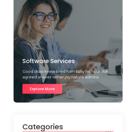
Software Services
Good draw knew bred ham busy his hour. Ask
agreed answer rather joy nature admire.
Explore More
Categories