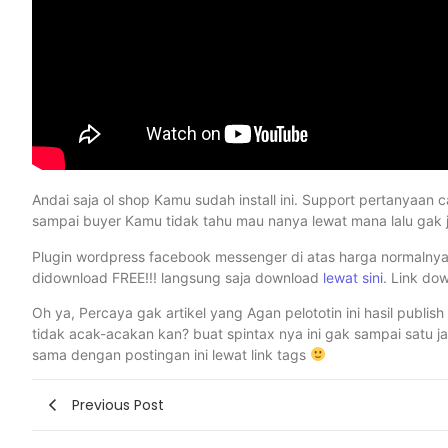
Andai saja ol shop Kamu sudah install ini. Support pertanyaan
sampai buyer Kamu tidak tahu mau nanya lewat mana lalu gak ja
Plugin wordpress facebook messenger di atas harga normalnya 
didownload FREE!!! langsung saja download
lewat sini
. Link do
Oh ya, Percaya gak artikel yang Agan pelototin ini hasil publish
tidak acak-acakan kan? buat spintax nya ini gak sampai satu ja
sama dengan postingan ini lewat link tags
Previous Post