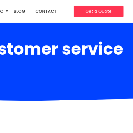
IO
BLOG
CONTACT
Get a Quote
stomer service